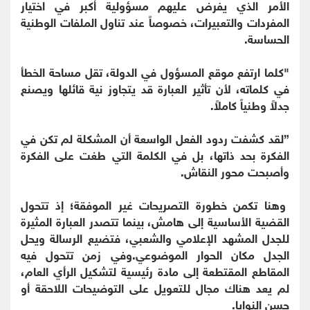
الأمر الذي يفرض عليهم مسؤولية أكبر في اختيار
المفردات والتعبيرات، خصوصاً عند تناول الملفات الوطنية
الحساسة.
"كلما ارتفع موقع المسؤول في الدولة، تقل مساحة الخطأ
في كلماته، لأن تأثير العبارة قد يتجاوز نية قائلها ويصنع
جدلاً وطنياً كاملاً.
”لقد كشفت ردود الفعل الواسعة أن المشكلة لم تكن في
الفكرة بحد ذاتها، بل في الكلمة التي طغت على الفكرة
وأصبحت محور النقاش.
وهنا تكمن خطورة التصريحات غير الموفقة؛ إذ تتحول
القضية الأساسية إلى هامش، بينما تتصدر العبارة المثيرة
للجدل المشهد الإعلامي والشعبي، فتضيع الرسالة ويحل
الجدل مكان الحوار الموضوعي.وفي زمن تتحول فيه
المقاطع المقتطعة إلى مادة رئيسية لتشكيل الرأي العام،
لم يعد هناك مجال للتعويل على التوضيحات اللاحقة أو
حسن النوايا.