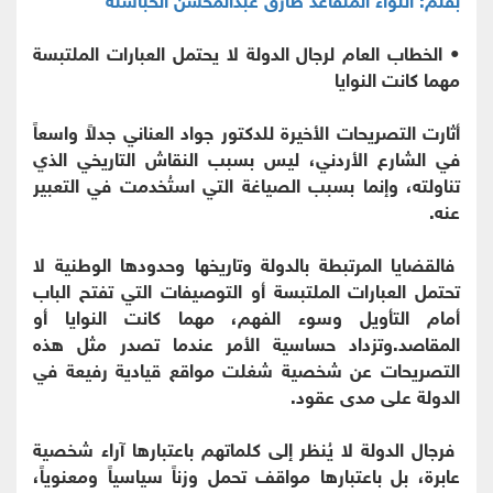
• الخطاب العام لرجال الدولة لا يحتمل العبارات الملتبسة
مهما كانت النوايا
أثارت التصريحات الأخيرة للدكتور جواد العناني جدلاً واسعاً
في الشارع الأردني، ليس بسبب النقاش التاريخي الذي
تناولته، وإنما بسبب الصياغة التي استُخدمت في التعبير
عنه.
فالقضايا المرتبطة بالدولة وتاريخها وحدودها الوطنية لا
تحتمل العبارات الملتبسة أو التوصيفات التي تفتح الباب
أمام التأويل وسوء الفهم، مهما كانت النوايا أو
المقاصد.وتزداد حساسية الأمر عندما تصدر مثل هذه
التصريحات عن شخصية شغلت مواقع قيادية رفيعة في
الدولة على مدى عقود.
فرجال الدولة لا يُنظر إلى كلماتهم باعتبارها آراء شخصية
عابرة، بل باعتبارها مواقف تحمل وزناً سياسياً ومعنوياً،