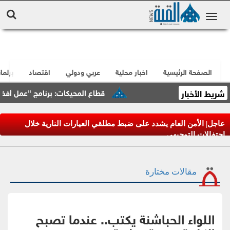
الصفحة الرئيسية
اخبار محلية
عربي ودولي
اقتصاد
برلما
شريط الأخبار
قطاع المحيكات: برنامج "عمل أفضل" يرسخ
عاجل| الأمن العام يشدد على ضبط مطلقي العيارات النارية خلال
احتفالات التوجيهي
مقالات مختارة
اللواء الحباشنة يكتب.. عندما تصبح