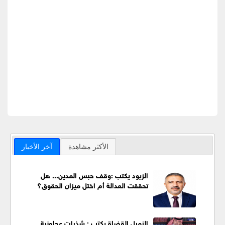
الأكثر مشاهدة
آخر الأخبار
الزيود يكتب :وقف حبس المدين... هل
تحققت العدالة أم اختل ميزان الحقوق؟
الزميل القضاة يكتب : شذرات عجلونية