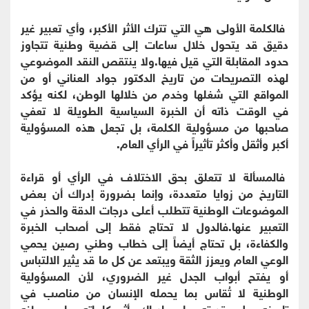
فالكلمة الأولى هي التي تترك الأثر الأكبر، وأي تعبير غير
دقيق قد يتحول خلال ساعات إلى قضية وطنية تتجاوز
حدود المقابلة التي قيل فيها.ولا ينتقص النقد الموضوعي
لهذه التصريحات من تاريخ الدكتور جواد العناني أو من
المواقع التي شغلها وخدم من خلالها الوطن، لكنه يؤكد
في الوقت ذاته أن الخبرة السياسية الطويلة لا تعفي
صاحبها من مسؤولية الكلمة، بل تجعل هذه المسؤولية
أكبر وأثقل وأكثر تأثيراً في الرأي العام.
فالمسألة لا تتعلق بحق الاختلاف في الرأي أو قراءة
التاريخ من زوايا متعددة، وإنما بضرورة إدراك أن بعض
الموضوعات الوطنية تتطلب أعلى درجات الدقة والحذر في
التعبير عنها.فالدول لا تحتاج فقط إلى أصحاب الخبرة
والكفاءة، بل تحتاج أيضاً إلى خطاب وطني رصين يحمي
الوعي العام ويعزز الثقة ويبتعد عن كل ما قد يثير الالتباس
أو يفتح أبواب الجدل غير الضروري، لأن المسؤولية
الوطنية لا تُقاس بما يحمله الإنسان من مناصب في
تاريخه، بل بقدرته على إدراك أثر كلماته على وطنه