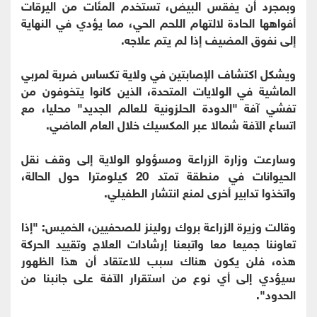
وبمجرد أن يفقس البيض، تستخدم المئات من اليرقات
أفواهها الحادة لالتهام اللحم الحي، مما يؤدي في النهاية
إلى نفوق المضيف إذا لم يتم علاجه.
ويشكل اكتشاف الإصابتين في ولاية تكساس ضربة لمربي
الماشية في الولايات المتحدة، الذين كانوا يتخوفون من
تفشي ‌آفة "الدودة الحلزونية للعالم الجديد" محليا، مع
اتساع الآفة شمالا عبر المكسيك خلال العام الماضي.
وسارعت وزارة الزراعة ومسؤولو الولاية إلى وقف ‌نقل
الحيوانات في منطقة تمتد 20 كيلومترا حول الحالة،
واتخذوا تدابير أخرى لمنع انتشار الطفيلي.
وقالت وزيرة الزراعة بروك رولينز للصحفيين، الخميس: "إذا
تعاوننا جميعا معا واتبعنا إرشادات العلاج وتقييد الحركة
هذه، فلن يكون هناك سبب للاعتقاد أن هذا الظهور
سيؤدي ‌إلى أي نوع من استقرار الآفة ‌على جانبنا من
الحدود".