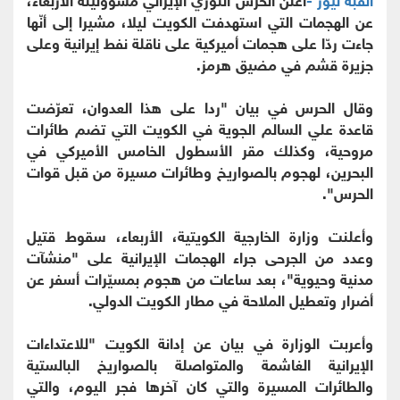
عن الهجمات التي استهدفت الكويت ليلا، مشيرا إلى أنّها
جاءت ردّا على هجمات أميركية على ناقلة نفط إيرانية وعلى
جزيرة قشم في مضيق هرمز.
وقال الحرس في بيان "ردا على هذا العدوان، تعرّضت
قاعدة علي السالم الجوية في الكويت التي تضم طائرات
مروحية، وكذلك مقر الأسطول الخامس الأميركي في
البحرين، لهجوم بالصواريخ وطائرات مسيرة من قبل قوات
الحرس".
وأعلنت وزارة الخارجية الكويتية، الأربعاء، سقوط قتيل
وعدد من الجرحى جراء الهجمات الإيرانية على "منشآت
مدنية وحيوية"، بعد ساعات من هجوم بمسيّرات أسفر عن
أضرار وتعطيل الملاحة في مطار الكويت الدولي.
وأعربت الوزارة في بيان عن إدانة الكويت "للاعتداءات
الإيرانية الغاشمة والمتواصلة بالصواريخ البالستية
والطائرات المسيرة والتي كان آخرها فجر اليوم، والتي