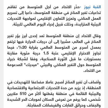
القبة نيوز -
حذّر الاتحاد من أجل المتوسط من تفاقم
تداعيات تغير المناخ في منطقة المتوسط، داعيا إلى تسريع
العمل المناخي وتعزيز التعاون الإقليمي لمواجهة التحديات
البيئية المتزايدة، وذلك قبيل إحياء اليوم العالمي للبيئة.
وقال الاتحاد إن منطقة المتوسط تعد إحدى أبرز بؤر تغير
المناخ في العالم، مشيرا إلى أن درجات الحرارة فيها ترتفع
بمعدل أسرع من المتوسط العالمي بقرابة 20%، فيما
تجاوز الاحترار الإقليمي عتبة 1.5 درجة مئوية مقارنة
بمستويات ما قبل الثورة الصناعية، وفقا لشبكة خبراء
المتوسط حول التغير المناخي والبيئي "ميديك" المدعومة
من الاتحاد.
وأضاف أن تغير المناخ أصبح عاملا مضاعفا للتهديدات في
المنطقة، إذ يزيد من حدة التحديات الاجتماعية والاقتصادية
والبيئية القائمة في منطقة يقطنها أكثر من 510 ملايين
شخص، كما يرفع من تعرض السكان لموجات الحر الشديدة
والجفاف وحرائق الغابات والفيضانات المفاجئة.