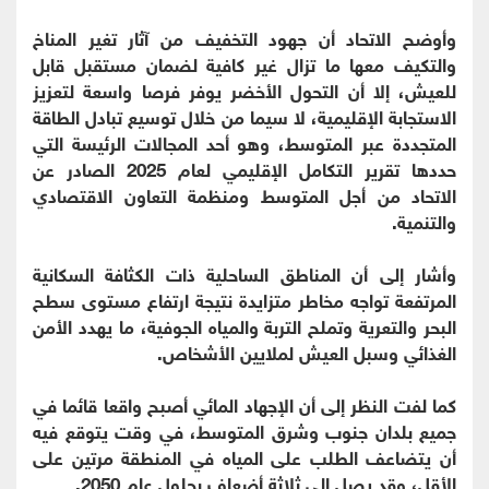
وأوضح الاتحاد أن جهود التخفيف من آثار تغير المناخ
والتكيف معها ما تزال غير كافية لضمان مستقبل قابل
للعيش، إلا أن التحول الأخضر يوفر فرصا واسعة لتعزيز
الاستجابة الإقليمية، لا سيما من خلال توسيع تبادل الطاقة
المتجددة عبر المتوسط، وهو أحد المجالات الرئيسة التي
حددها تقرير التكامل الإقليمي لعام 2025 الصادر عن
الاتحاد من أجل المتوسط ومنظمة التعاون الاقتصادي
والتنمية.
وأشار إلى أن المناطق الساحلية ذات الكثافة السكانية
المرتفعة تواجه مخاطر متزايدة نتيجة ارتفاع مستوى سطح
البحر والتعرية وتملح التربة والمياه الجوفية، ما يهدد الأمن
الغذائي وسبل العيش لملايين الأشخاص.
كما لفت النظر إلى أن الإجهاد المائي أصبح واقعا قائما في
جميع بلدان جنوب وشرق المتوسط، في وقت يتوقع فيه
أن يتضاعف الطلب على المياه في المنطقة مرتين على
الأقل، وقد يصل إلى ثلاثة أضعاف بحلول عام 2050.