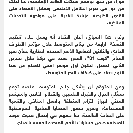
فورا، من بينها توسيع شبكات الطاقة الإقليمية، لما لذلك
من دور في تعزيز التكامل الإقليمي وتقليل الاعتماد على
القوى الخارجية وزيادة القدرة على مواجهة التحديات
المناخية.
وفي هذا السياق، أعلن الاتحاد أنه يعمل على تنظيم
النسخة الرابعة من جناح المتوسط خلال مؤتمر الأطراف
الحادي والثلاثين لاتفاقية الأمم المتحدة الإطارية بشأن تغير
المناخ "كوب 31"، المقرر عقده في تركيا خلال تشرين
الثاني المقبل، ليكون أول مؤتمر أممي للمناخ من هذا
النوع يعقد على ضفاف البحر المتوسط.
ومن المتوقع أن يشكل جناح المتوسط منصة تجمع
ممثلي الدول والخبراء العلميين والقطاع الخاص والمجتمع
المدني لإبراز التزام المنطقة بالعمل المناخي والتنمية
المستدامة، وتعزيز حضور القضايا المناخية المتوسطية
على الساحة العالمية، بما يسهم في إيصال صوت موحد
للمنطقة ضمن مسارات الأمم المتحدة المعنية بالمناخ.