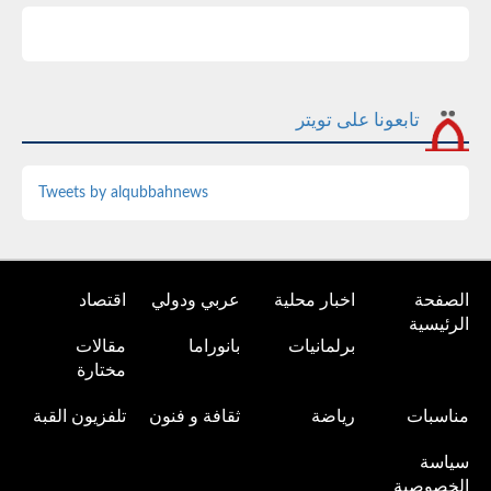
تابعونا على تويتر
Tweets by alqubbahnews
الصفحة
اخبار محلية
عربي ودولي
اقتصاد
الرئيسية
برلمانيات
بانوراما
مقالات
مختارة
مناسبات
رياضة
ثقافة و فنون
تلفزيون القبة
سياسة
الخصوصية