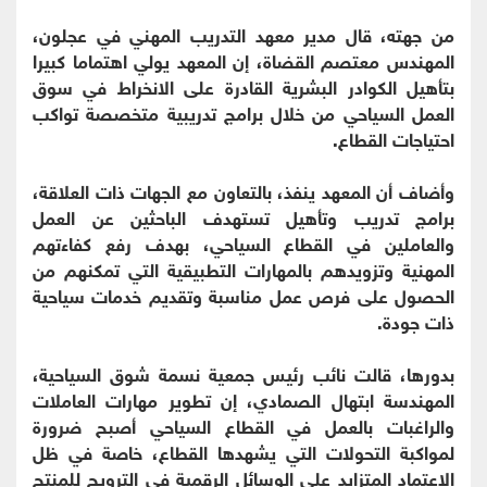
من جهته، قال مدير معهد التدريب المهني في عجلون،
المهندس معتصم القضاة، إن المعهد يولي اهتماما كبيرا
بتأهيل الكوادر البشرية القادرة على الانخراط في سوق
العمل السياحي من خلال برامج تدريبية متخصصة تواكب
احتياجات القطاع.
وأضاف أن المعهد ينفذ، بالتعاون مع الجهات ذات العلاقة،
برامج تدريب وتأهيل تستهدف الباحثين عن العمل
والعاملين في القطاع السياحي، بهدف رفع كفاءتهم
المهنية وتزويدهم بالمهارات التطبيقية التي تمكنهم من
الحصول على فرص عمل مناسبة وتقديم خدمات سياحية
ذات جودة.
بدورها، قالت نائب رئيس جمعية نسمة شوق السياحية،
المهندسة ابتهال الصمادي، إن تطوير مهارات العاملات
والراغبات بالعمل في القطاع السياحي أصبح ضرورة
لمواكبة التحولات التي يشهدها القطاع، خاصة في ظل
الاعتماد المتزايد على الوسائل الرقمية في الترويج للمنتج