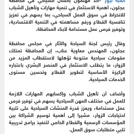
عجلون، أهمية الاستثمار في تنمية مهارات وتأهيل الشباب
للانخراط في سوق العمل السياحي، بما يسهم في تعزيز
تنافسية القطاع ورفع مساهمته في التنمية الاقتصادية،
وتوفير فرص عمل مستدامة لأبناء المحافظة.
وقال رئيس لجنة السياحة والآثار في مجلس محافظة
عجلون، المهندس معاوية عناب، إن المحافظة تمتلك
مقومات سياحية متنوعة تؤهلها لاستقطاب المزيد من
الزوار، ما يتطلب الاستثمار في العنصر البشري باعتباره
الركيزة الأساسية لتطوير القطاع وتحسين مستوى
الخدمات السياحية.
وأضاف أن تأهيل الشباب وإكسابهم المهارات اللازمة
للعمل في مختلف المهن السياحية يسهم في توفير فرص
عمل مستدامة، ويعزز قدرة المنشآت السياحية على تلبية
احتياجات الزوار، مشيرا إلى أهمية توسيع الشراكة بين
المؤسسات الرسمية والقطاع الخاص لتنفيذ برامج تدريبية
تلبي متطلبات سوق العمل.