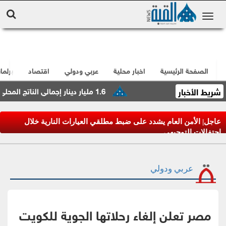
الصفحة الرئيسية
اخبار محلية
عربي ودولي
اقتصاد
برلما
شريط الأخبار
1.6 مليار دينار إجمالي الناتج المحلي لقطاع الصناعات التحويلية خلال الربع الأول
عاجل| الأمن العام يشدد على ضبط مطلقي العيارات النارية خلال
احتفالات التوجيهي
عربي ودولي
مصر تعلن إلغاء رحلاتها الجوية للكويت