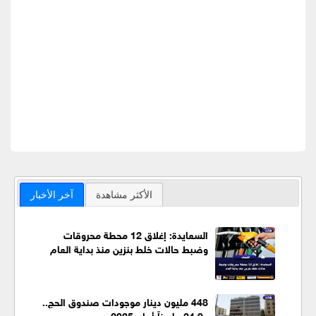
الأكثر مشاهدة
آخر الأخبار
السعايدة: إغلاق 12 محطة محروقات
وضبط حالات خلط بنزين منذ بداية العام
448 مليون دينار موجودات صندوق الحج..
و24.9 مليوناً أرباح 2025