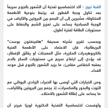
القبة نيوز -
أكد اختصاصيو تغذية أن الشعور بالجوع سريعاً
بعد تناول وجبة الفطور قد يرتبط بنوعية الأطعمة
المتناولة، مشيرين إلى أن الجمع بين البروتين والألياف في
الوجبة الصباحية يساعد على تعزيز الشبع والحفاظ على
مستويات الطاقة لفترة أطول.
وبحسب تقرير نشرته صحيفة "هافينغتون بوست"
البريطانية، فإن الاعتماد على الأطعمة الغنية
بالكربوهيدرات المكررة، مثل المعجنات أو رقائق الإفطار،
قد يؤدي إلى ارتفاع سريع في مستويات السكر بالدم
يعقبه انخفاض مفاجئ، ما يزيد الشعور بالجوع قبل موعد
الغداء.
ومن الخيارات التي أوصى بها الخبراء، الزبادي اليوناني مع
التوت والبذور والمكسرات، إذ يجمع بين البروتين والألياف،
ما يساعد على إطالة الشعور بالامتلاء.
وأوضحت اختصاصية التغذية الدكتورة لويزا فيرنر أن