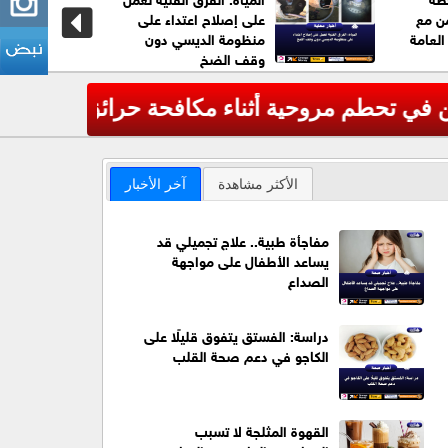
من مع
على إصلاح اعتداء على
 العامة
منظومة الديسي دون
وقف الضخ
لأميركية
عاجل| الأم
‹
الأكثر مشاهدة
آخر الأخبار
مفاجأة طبية.. علاج تجميلي قد
يساعد الأطفال على مواجهة
الصداع
دراسة: الفستق يتفوق قليلًا على
الكاجو في دعم صحة القلب
القهوة المثلجة لا تسبب