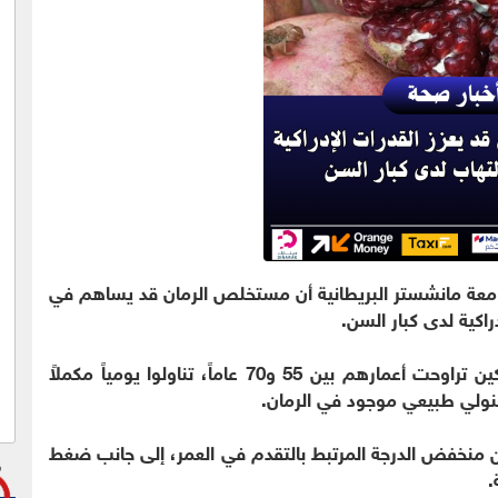
امعة مانشستر البريطانية أن مستخلص الرمان قد يساهم في
كية لدى كبار السن.
وشملت الدراسة، التي استمرت 12 أسبوعاً، مشاركين تراوحت أعمارهم بين 55 و70 عاماً، تناولوا يومياً مكملاً
يفينولي طبيعي موجود في الرمان.
من منخفض الدرجة المرتبط بالتقدم في العمر، إلى جانب ضغط
.