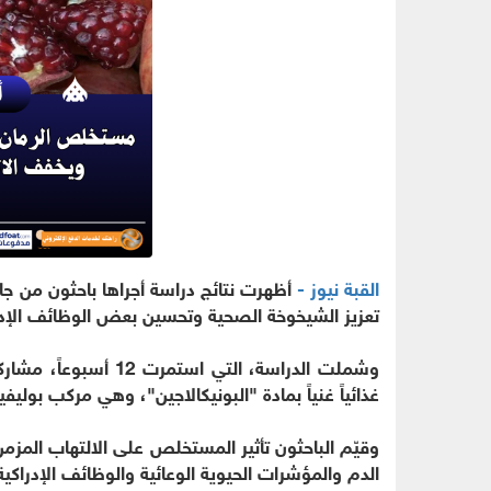
القبة نيوز -
أظهرت نتائج دراسة أجراها باحثون من ج
تعزيز الشيخوخة الصحية وتحسين بعض الوظائف الإدرا
غذائياً غنياً بمادة "البونيكالاجين"، وهي مركب بول
وقيّم الباحثون تأثير المستخلص على الالتهاب المز
الدم والمؤشرات الحيوية الوعائية والوظائف الإدراكية