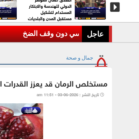
اني على
الدولي للهندسة والابتكار
ية بمضيق
المستدام لتشكيل
مستقبل المدن والبلديات
عاجل| مصرع طيارين في تحطم 
›
عاجل
جمال و صحة
مستخلص الرمان قد يعزز القدرات ال
تاريخ النشر : 2026-06-03 - 11:51 am