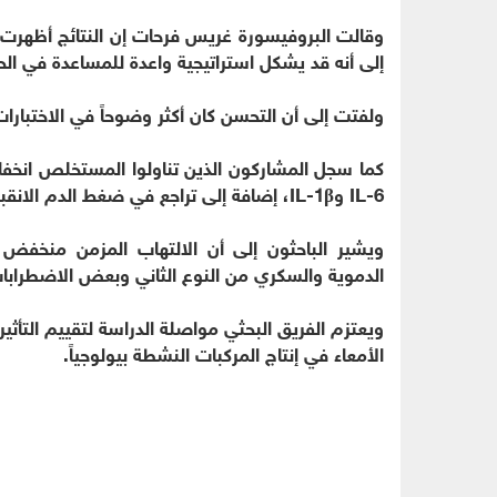
وقالت البروفيسورة غريس فرحات إن النتائج أظهرت 
إلى أنه قد يشكل استراتيجية واعدة للمساعدة في الح
ولفتت إلى أن التحسن كان أكثر وضوحاً في الاختبارات
كما سجل المشاركون الذين تناولوا المستخلص انخفا
IL-6 وIL-1β، إضافة إلى تراجع في ضغط الدم الانقباضي.
ويشير الباحثون إلى أن الالتهاب المزمن منخفض ا
الدموية والسكري من النوع الثاني وبعض الاضطرابات
ويعتزم الفريق البحثي مواصلة الدراسة لتقييم التأ
الأمعاء في إنتاج المركبات النشطة بيولوجياً.