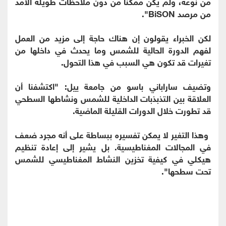
من نوعه، ولم يكن ممكنا من دون ملاحظات طويلة الأمد
من مرصد BiSON".
لكن الخبراء يقولون إن هناك حاجة إلى مزيد من العمل
لفهم الدورة الحالية للشمس وما يحدث في داخلها من
تغيرات قد تكون هي السبب في هذا التحول.
وتضيف ساراباني باسو من جامعة ييل: "اكتشفنا أن
العلاقة بين التذبذبات الداخلية للشمس ونشاطها السطحي
قد تطورت خلال الدورات القليلة الماضية.
وهذا التغير لا يمكن تفسيره ببساطة على أنه مجرد ضعف
في المجالات المغناطيسية. بل يشير إلى إعادة تنظيم
هيكلي في كيفية تخزين النشاط المغناطيسي للشمس
تحت سطحها".