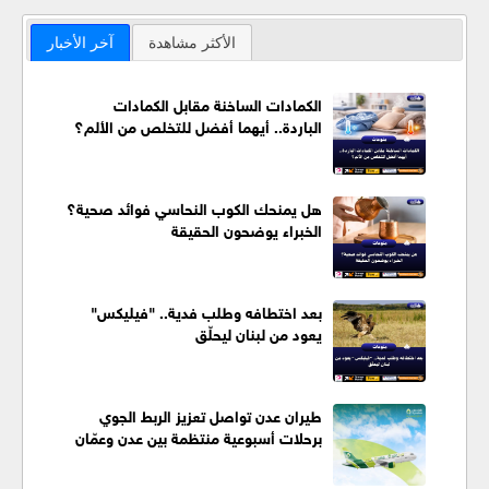
الأكثر مشاهدة
آخر الأخبار
الكمادات الساخنة مقابل الكمادات
الباردة.. أيهما أفضل للتخلص من الألم؟
هل يمنحك الكوب النحاسي فوائد صحية؟
الخبراء يوضحون الحقيقة
بعد اختطافه وطلب فدية.. "فيليكس"
يعود من لبنان ليحلّق
طيران عدن تواصل تعزيز الربط الجوي
برحلات أسبوعية منتظمة بين عدن وعمّان