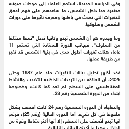
وفي الدراسة الجديدة، استمع العلماء إلى موجات صوتية
صغيرة جدا داخل الشمس، ما ساعدهم على فهم أعمق
للتغيرات التي تحدث في باطنها ومعرفة تأثيرها على دورات
الشمس وسلوكها.
وما وجدوه هو أن الشمس تبدو وكأنها تدخل "نمطا مختلفا
من السلوك". فبجانب الدورة المعتادة التي تستمر 11
عاما، هناك تغيرات أطول مدى في بنية الشمس قد تغير
من طريقة عملها.
فقد أظهر تحليل بيانات التغيرات منذ عام 1987 وحتى
2025، أن العلاقة بين الترددات الداخلية للتذبذب والنشاط
المغناطيسي على السطح لم تعد كما كانت، وخصوصا
ابتداء من الدورة الشمسية رقم 23.
والتفاجأة أن الدورة الشمسية رقم 24 كانت أضعف بشكل
ملحوظ في كل شيء. أما الدورة الحالية (رقم 25)، فرغم
أنها تبدو أضعف على السطح، إلا أنها أكثر نشاطا وقوة من
الداخل، وهذا ما أكدته البيانات الزلزالية.