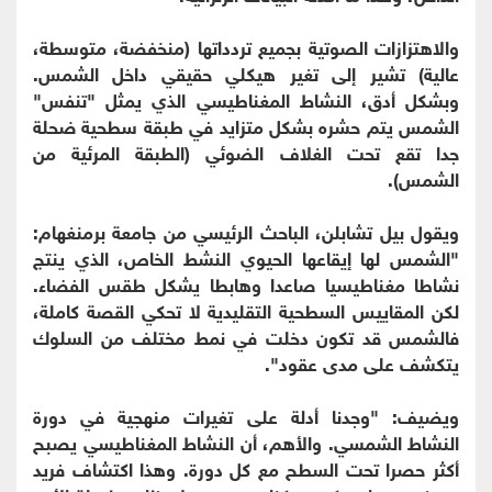
والاهتزازات الصوتية بجميع تردداتها (منخفضة، متوسطة،
عالية) تشير إلى تغير هيكلي حقيقي داخل الشمس.
وبشكل أدق، النشاط المغناطيسي الذي يمثل "تنفس"
الشمس يتم حشره بشكل متزايد في طبقة سطحية ضحلة
جدا تقع تحت الغلاف الضوئي (الطبقة المرئية من
الشمس).
ويقول بيل تشابلن، الباحث الرئيسي من جامعة برمنغهام:
"الشمس لها إيقاعها الحيوي النشط الخاص، الذي ينتج
نشاطا مغناطيسيا صاعدا وهابطا يشكل طقس الفضاء.
لكن المقاييس السطحية التقليدية لا تحكي القصة كاملة،
فالشمس قد تكون دخلت في نمط مختلف من السلوك
يتكشف على مدى عقود".
ويضيف: "وجدنا أدلة على تغيرات منهجية في دورة
النشاط الشمسي. والأهم، أن النشاط المغناطيسي يصبح
أكثر حصرا تحت السطح مع كل دورة. وهذا اكتشاف فريد