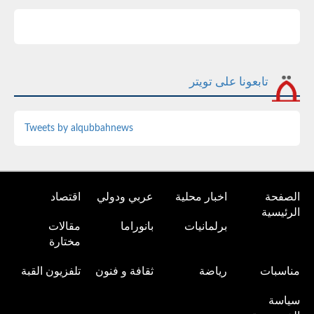
تابعونا على تويتر
Tweets by alqubbahnews
الصفحة
اخبار محلية
عربي ودولي
اقتصاد
الرئيسية
برلمانيات
بانوراما
مقالات
مختارة
مناسبات
رياضة
ثقافة و فنون
تلفزيون القبة
سياسة