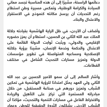
دعائمها الراسخة، مشيرًا إلى أن هذه المناسبة تجسد معاني
السيادة والكرامة الوطنية، وتعكس مسيرة وطنٍ استطاع
رغم التحديات أن يرسخ مكانته كنموذج في الاستقرار
والاعتدال والبناء.
وأضاف أن الأردن، في ظل الراية الهاشمية بقيادته جلالة
الملك عبد الله الثاني بن الحسين، استطاع أن يعزز حضوره
الإقليمي والدولي، ويثبت ثوابت الدولة القائمة على
الاعتدال والحكمة وخدمة الإنسان، مشيدًا برؤية جلالته
الإصلاحية ومساعيه المتواصلة في تطوير مؤسسات
الدولة وتعزيز مسارات التحديث الشامل في مختلف
القطاعات.
وأشار السالم إلى أن سمو الأمير الحسين بن عبد الله
الثاني ولي العهد يمثل امتدادًا للرؤية الهاشمية في تمكين
الشباب وتعزيز دورهم في صناعة المستقبل، من خلال
مبادراته المستمرة التي تركز على التأهيل والريادة
والانخراط الفاعل في مسارات التنمية والتحديث، مؤكدًا أن
الشباب الأردني يشكلون الثروة الحقيقية للوطن وعماد