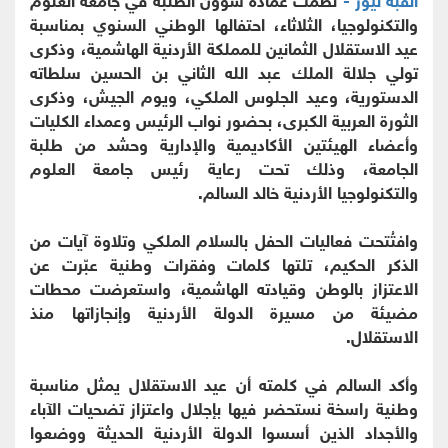
والتكنولوجيا، الثلاثاء، احتفالها الوطني السنوي بمناسبة
عيد الاستقلال الثمانين للمملكة الأردنية الهاشمية، وذكرى
تولي جلالة الملك عبد الله الثاني بن الحسين سلطاته
الدستورية، وعيد الجلوس الملكي، ويوم الجيش، وذكرى
الثورة العربية الكبرى، بحضور نواب الرئيس وعمداء الكليات
وأعضاء الهيئتين الأكاديمية والإدارية وحشد من طلبة
الجامعة، وذلك تحت رعاية رئيس جامعة العلوم
والتكنولوجيا الأردنية خالد السالم.
وافتُتحت فعاليات الحفل بالسلام الملكي وتلاوة آيات من
الذكر الحكيم، تلتها كلمات وفقرات وطنية عبّرت عن
الاعتزاز بالوطن وقيادته الهاشمية، واستعرضت محطات
مضيئة من مسيرة الدولة الأردنية وإنجازاتها منذ
الاستقلال.
وأكد السالم في كلمته أن عيد الاستقلال يمثل مناسبة
وطنية راسخة نستحضر فيها بإجلال واعتزاز تضحيات الآباء
والأجداد الذين أسسوا الدولة الأردنية الحديثة ووضعوا