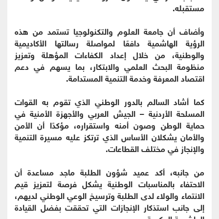
مستقبله.
وأضاف أن جامعة العلوم والتكنولوجيا تستمد من هذه
الرؤية الهاشمية دافعًا لمواصلة رسالتها الأكاديمية
والوطنية، من خلال إعداد الكفاءات المؤهلة وتعزيز
منظومة البحث العلمي والابتكار، بما يسهم في دعم
اقتصاد المعرفة وخدمة التنمية المستدامة.
كما أشاد السالم بالدور الوطني الذي تقوم به القوات
المسلحة الأردنية – الجيش العربي والأجهزة الأمنية في
حماية الوطن وصون أمنه واستقراره، مؤكدًا أن الأمن
والأمان يشكلان الأساس الذي ترتكز عليه مسيرة التنمية
والإنجاز في مختلف القطاعات.
من جانبه، أكد عميد شؤون الطلبة ماجد مساعدة أن
الاحتفاء بالمناسبات الوطنية يشكل فرصة لتعزيز قيم
الانتماء والولاء لدى الطلبة وترسيخ الوعي الوطني لديهم،
إلى جانب استذكار الإنجازات التي تحققت بفضل القيادة
الهاشمية الحكيمة.