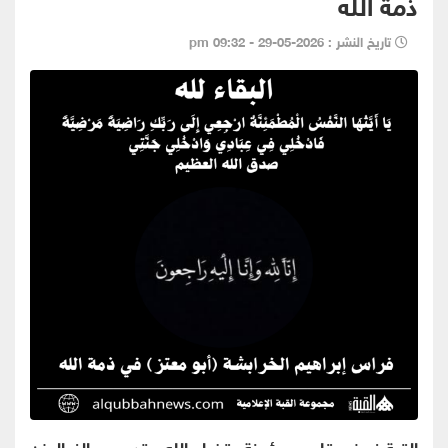
ذمة الله
تاريخ النشر : 2026-05-29 - 09:32 pm
القبة نيوز- بقلوبٍ مؤمنةٍ بقضاء الله وقدره وببالغ الحزن