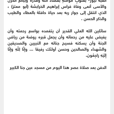
والأسى أنعى وفاة فراس إبراهيم الخرابشة (أبو معتز) ،
الذي انتقل إلى جوار ربه بعد حياة حافلة بالعطاء والطيب
والذكر الحسن .
سائلين الله العلي القدير أن يتغمده بواسع رحمته وأن
يفيض عليه من رحماته وأن يجعل قبره روضة من رياض
الجنة وأن يسكنه فسيح جناته مع النبيين والصديقين
والشهداء والصالحين وحسن أولئك رفيقا ... وإِنَّا لِلَّهِ وَإِنَّا
إِلَيْهِ رَاجِعُونَ.
الدفن بعد صلاة عصر هذا اليوم من مسجد عين جنا الكبير