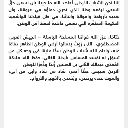
إننا نحن الشباب الأردني نُعاهد الله ما حيينا بأن نسعى حقَّ
السعي لرفعة وطنا الذي تجري دماؤه في عروقنا، وأن
نفديه بأرواحنا وأموالنا وأبنائنا، في ظل قيادتنا الهاشمية
الحكيمة المظفَّرة التي تسعى جاهدةً لحفظ أمن الوطن.
ختامًا، عزز الله قواتنا المسلحة الباسلة – الجيش العربي
المصطفوي– التي رَوَتْ بدمائها أرض الوطن الطاهر دفاعًا
عنه، وأدام الله شباب الوطن سدًّا منيعًا في وجه كل من
تسوّل له نفسه المساس بأردننا الغالي. حفظ الله مليكنا
المُفدّى عبدالله الثاني بن الحسين زُندًا وذُخرًا للوطن
الأردن سيبقى خطًّا أحمر، شاء من شاء وأبى من أبى،
والموت عنده يرخص، ويُفتدى بالمُهج والأرواح.