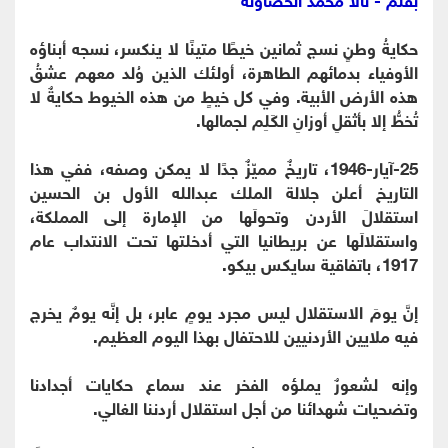
حكايةُ وطنٍ نسج ثمانين خيطًا متينًا لا ينكسر، نسجه أبناؤه
الأوفياء بدمائهم الطاهرة، أولئك الذين وُلد معهم عشقُ
هذه الأرض الأبية. وفي كل خيطٍ من هذه الخيوط حكايةٌ لا
تُخطُّ إلا بأثقلِ أوزانِ الكَلِم لجمالها.
25-آيار-1946، تاريخٌ مميّزٌ جدًا لا يمكن وصفه، ففي هذا
التاريخ أعلن جلالة الملك عبدالله الأول بن الحسين
استقلالَ الأردن وتحولَها من الإمارة إلى المملكة،
واستقلالَها عن بريطانيا التي أدخلتها تحت الانتداب عام
1917، باتفاقية سايكس بيكو.
إنَّ يومَ الاستقلال ليس مجرد يومٍ عابر، بل إنَّه يومٌ يخرج
فيه ملايين الأردنيين للاحتفال بهذا اليوم العظيم.
وإنه لشعورٌ يملؤه الفخر عند سماع حكايات أجدادنا
وتضحيات شهدائنا من أجل استقلال أردننا الغالي.