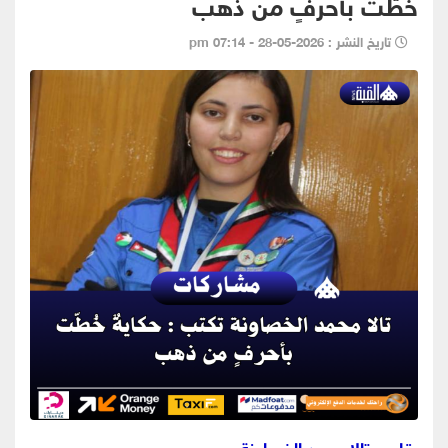
خُطّت بأحرفٍ من ذهب
تاريخ النشر : 2026-05-28 - 07:14 pm
بقلم - تالا محمد الخصاونة