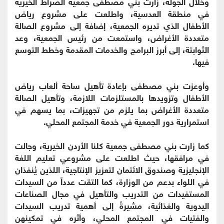
وخلال الجولة، زارت بني مصطفى جمعية الصراط الخيرية
في منطقة العدسية، واطلعت على مشروع رياض
الأطفال الذي تديره الجمعية، إضافة إلى مشروع الصالة
متعددة الأغراض، واستمعت من رئيس الجمعية، وعد
الثوابتة، إلى أبرز البرامج والخدمات المقدمة وخطط التوسع
فيها.
وأوعزت بني مصطفى بإعادة تأهيل ساحة ألعاب رياض
الأطفال وتزويدها بالمستلزمات اللازمة، وتأهيل الصالة
متعددة الأغراض بما يلزم من تجهيزات، بما يسهم في
استمرارية دور الجمعية في خدمة المجتمع المحلي.
كما زارت بني مصطفى جمعية كلنا الأردن الخيرية، وجالت
في مرافقها، حيث اطلعت على مشروعي تعليم اللغة
الإنجليزية وصندوق الائتمان لتعزيز الإنتاجية، اللذين يُنفذان
في اللواء بدعم من الوزارة، كما التقت عدداً من السيدات
المستفيدات من التدريب والتأهيل في مجال الصناعات
اليدوية والغذائية، مشيرةً إلى أهمية تدريب السيدات
والفتيات في المجتمع المحلي، وأثره في تمكينهن