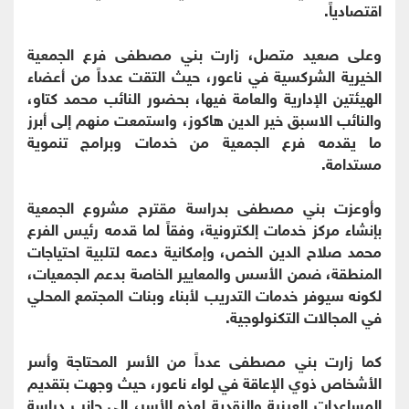
اقتصادياً.
وعلى صعيد متصل، زارت بني مصطفى فرع الجمعية
الخيرية الشركسية في ناعور، حيث التقت عدداً من أعضاء
الهيئتين الإدارية والعامة فيها، بحضور النائب محمد كتاو،
والنائب الاسبق خير الدين هاكوز، واستمعت منهم إلى أبرز
ما يقدمه فرع الجمعية من خدمات وبرامج تنموية
مستدامة.
وأوعزت بني مصطفى بدراسة مقترح مشروع الجمعية
بإنشاء مركز خدمات إلكترونية، وفقاً لما قدمه رئيس الفرع
محمد صلاح الدين الخص، وإمكانية دعمه لتلبية احتياجات
المنطقة، ضمن الأسس والمعايير الخاصة بدعم الجمعيات،
لكونه سيوفر خدمات التدريب لأبناء وبنات المجتمع المحلي
في المجالات التكنولوجية.
كما زارت بني مصطفى عدداً من الأسر المحتاجة وأسر
الأشخاص ذوي الإعاقة في لواء ناعور، حيث وجهت بتقديم
المساعدات العينية والنقدية لهذه الأسر، إلى جانب دراسة