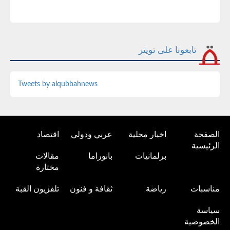
تابعونا على تويتر
Tweets by alqubbahnews
الصفحة
اخبار محلية
عربي ودولي
اقتصاد
الرئيسية
برلمانيات
بانوراما
مقالات
مختارة
مناسبات
رياضة
ثقافة و فنون
تلفزيون القبة
سياسة
الخصوصية