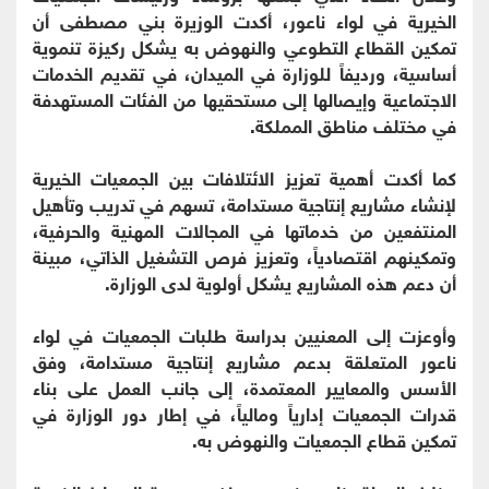
الخيرية في لواء ناعور، أكدت الوزيرة بني مصطفى أن
تمكين القطاع التطوعي والنهوض به يشكل ركيزة تنموية
أساسية، ورديفاً للوزارة في الميدان، في تقديم الخدمات
الاجتماعية وإيصالها إلى مستحقيها من الفئات المستهدفة
في مختلف مناطق المملكة.
كما أكدت أهمية تعزيز الائتلافات بين الجمعيات الخيرية
لإنشاء مشاريع إنتاجية مستدامة، تسهم في تدريب وتأهيل
المنتفعين من خدماتها في المجالات المهنية والحرفية،
وتمكينهم اقتصادياً، وتعزيز فرص التشغيل الذاتي، مبينة
أن دعم هذه المشاريع يشكل أولوية لدى الوزارة.
وأوعزت إلى المعنيين بدراسة طلبات الجمعيات في لواء
ناعور المتعلقة بدعم مشاريع إنتاجية مستدامة، وفق
الأسس والمعايير المعتمدة، إلى جانب العمل على بناء
قدرات الجمعيات إدارياً ومالياً، في إطار دور الوزارة في
تمكين قطاع الجمعيات والنهوض به.