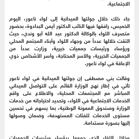
الاجتماعية.
جاء ذلك خلال جولتها الميدانية إلى لواء ناعور، اليوم
الخميس، رافقها فيها النائب الدكتور أيمن البدادوة، بحضور
متصرف اللواء بالوكالة الدكتور عبد الله أبو وندي، حيث
التقت خلالها عدداً من وجهاء اللواء وأبناء المجتمع المحلي
ورؤساء ورئيسات جمعيات خيرية، وزارت عدداً من
الجمعيات الخيرية، والأسر المحتاجة، وأسر الأشخاص ذوي
الإعاقة في لواء ناعور.
وقالت بني مصطفى إن جولتها الميدانية في لواء ناعور
تأتي في إطار نهج الوزارة القائم على التواصل الميداني
المباشر مع المجتمعات المحلية، والاطلاع على واقع
الخدمات الاجتماعية في اللواء، وتحديد احتياجاته من خدمات
الوزارة وصندوق المعونة الوطنية، بما يسهم في تحسين
مستوى الخدمات للفئات المستهدفة، وضمان وصولها
إليها بصورة مستدامة.
وخلال اللقاء الذي جمعها برؤساء ورئيسات الجمعيات