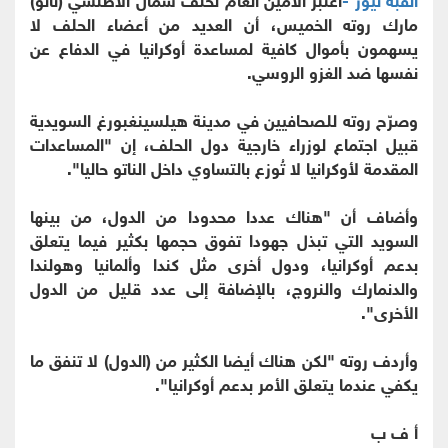
مارك روته الخميس، أن العديد من أعضاء الحلف لا
يسهمون بأموال كافية لمساعدة أوكرانيا في الدفاع عن
نفسها ضد الغزو الروسي.
وصرّح روته للصحافيين في مدينة هيلسينغبورغ السويدية
قبيل اجتماع لوزراء خارجية دول الحلف، إن "المساعدات
المقدمة لأوكرانيا لا تُوزع بالتساوي داخل الناتو حاليا".
وأضاف أن "هناك عددا محدودا من الدول، من بينها
السويد التي تبذل جهودا تفوق حجمها بكثير فيما يتعلق
بدعم أوكرانيا، ودول أخرى مثل كندا وألمانيا وهولندا
والدنمارك والنروج، بالإضافة إلى عدد قليل من الدول
الأخرى".
وأردف روته "لكن هناك أيضا الكثير من (الدول) لا تنفق ما
يكفي عندما يتعلق الأمر بدعم أوكرانيا".
أ ف ب