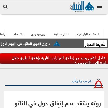
الصفحة الرئيسية
اخبار محلية
عربي ودولي
اقتصاد
برلما
شريط الأخبار
تتويج الفرق الفائزة في اليوم الأول من ب
عاجل| الأمن يحذر من إطلاق العيارات النارية وإغلاق الطرق خلال
احتفالات "التوجيهي"
عربي ودولي
روته ينتقد عدم إنفاق دول في الناتو