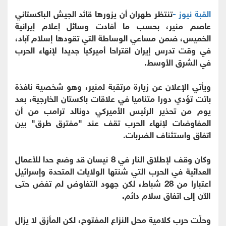
القبة نيوز -
تنتظر طهران أن يزورها قائد الجيش الباكستاني
عاصم منير، بحسب ما أفادت وسائل إعلام إيرانية
الخميس، ضمن مساعي الوساطة التي تقودها إسلام آباد،
في وقت تدرس إيران اقتراحا أميركيا جديدا لإنهاء الحرب
في الشرق الأوسط.
ويأتي الإعلان عن زيارة مرتقبة لمنير، وهو شخصية نافذة
باتت تؤدي دورا متناميا في علاقات باكستان الخارجية، بعد
يوم من تحذير الرئيس الأميركي دونالد ترامب من أن
المفاوضات لإنهاء الحرب تقف عند "مفترق طرق" بين
اتفاق واستئناف الضربات.
وكان وقف لإطلاق النار في 8 نيسان قد وضع حدا للأعمال
العدائية في الحرب التي شنتها الولايات المتحدة وإسرائيل
اعتبارا من 28 شباط، لكن جهود التفاوض لم تفض حتى
الآن إلى اتفاق سلام دائم.
وحلّت حرب كلامية محل النزاع المفتوح، لكن المأزق لا يزال