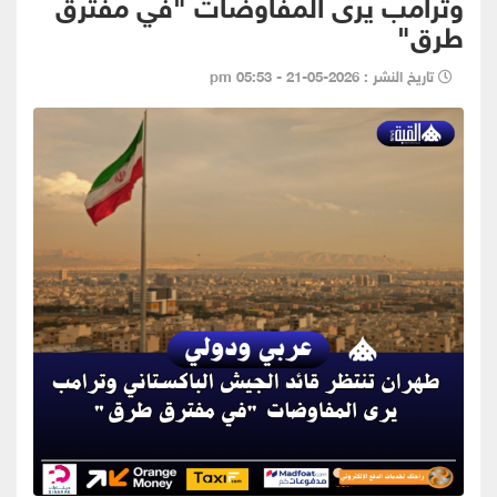
وترامب يرى المفاوضات "في مفترق
طرق"
تاريخ النشر : 2026-05-21 - 05:53 pm