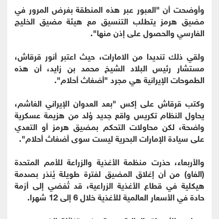
وأوضحت أن "العبور عبر هذه المنطقة بغرض المرور في
مضيق هرمز يتطلب التنسيق مع هيئة مضيق الخليج
الفارسي والحصول على إذن منها".
ولقي ذلك تنديدا من الامارات، حيث اعتبر أنور قرقاش،
مستشار رئيس البلاد الشيخ محمد بن زايد، أن هذه
الطموحات الإيرانية هي مجرد "أضغاث أحلام".
وكتب قرقاش على إكس "بعد العدوان الإيراني الغاشم،
يحاول النظام تكريس واقع جديد وُلد من هزيمة عسكرية
واضحة، لكن محاولات التحكم بمضيق هرمز أو التعدي
على سيادة الإمارات البحرية ليست سوى أضغاث أحلام".
والأربعاء، حذرت منظمة الأغذية والزراعة للأمم المتحدة
(الفاو) من أن إغلاق المضيق لفترة طويلة يُنذر بصدمة
هيكلية في قطاع الأغذية الزراعية، قد تُفضي إلى أزمة
حادة في الأسعار العالمية للأغذية خلال 6 إلى 12 شهرا.