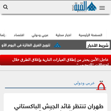
الصفحة الرئيسية
اخبار محلية
عربي ودولي
اقتصاد
برلما
شريط الأخبار
تتويج الفرق الفائزة في اليوم الأول من ب
عاجل| الأمن يحذر من إطلاق العيارات النارية وإغلاق الطرق خلال
احتفالات "التوجيهي"
عربي ودولي
طهران تنتظر قائد الجيش الباكستاني