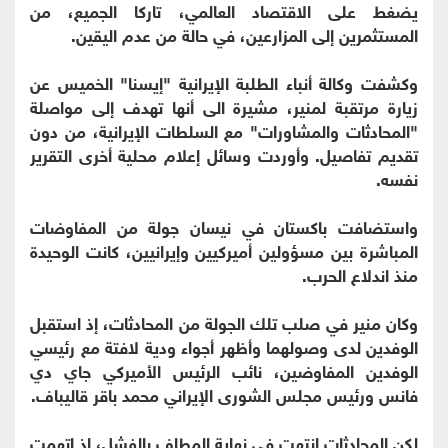
يضغط على الاقتصاد العالمي، تاركا الجميع، من
المستثمرين إلى المزارعين، في حالة من عدم اليقين.
وكشفت وكالة أنباء الطلبة الإيرانية "إيسنا" الخميس عن
زيارة مرتقبة لمنير، مشيرة الى أنها تهدف إلى مواصلة
"المحادثات والمشاورات" مع السلطات الإيرانية، من دون
تقديم تفاصيل. وأوردت وسائل إعلام محلية أخرى التقرير
نفسه.
واستضافت باكستان في نيسان جولة من المفاوضات
المباشرة بين مسؤولين أميركيين وإيرانيين، كانت الوحيدة
منذ اندلاع الحرب.
وكان منير في صلب تلك الجولة من المحادثات، إذ استقبل
الوفدين لدى وصولهما وأظهر أجواء ودية لافتة مع رئيسي
الوفدين المفاوضين، نائب الرئيس الأميركي جاي دي
فانس ورئيس مجلس الشورى الإيراني محمد باقر قاليباف.
لكن المحادثات انتهت في نهاية المطاف بالفشل، إذ اتهمت