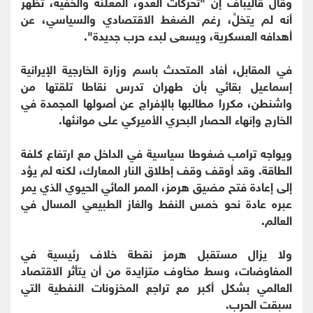
وقال قاليباف إنّ "تحركات العدو، المعلنة والخفية، تظهر
أنه لم يتخلَّ، رغم الضغط الاقتصادي والسياسي، عن
أهدافه العسكرية، ويسعى لبدء حرب جديدة".
في المقابل، أفاد المتحدث باسم وزارة الخارجية الإيرانية
إسماعيل بقائي بأن طهران تدرس نقاطا تلقتها من
واشنطن، مكررا مطالبها بالإفراج عن أصولها المجمدة في
الخارج وإنهاء الحصار البحري الأميركي على موانئها.
ويواجه ترامب ضغوطا سياسية في الداخل مع ارتفاع كلفة
الطاقة. وقد أوقف وقف إطلاق النار المعارك، لكنه لم يؤد
إلى إعادة فتح مضيق هرمز، الممر المائي الحيوي الذي يمر
عبره عادة نحو خمس النفط والغاز الطبيعي المسال في
العالم.
ولا يزال مستقبل هرمز نقطة خلاف رئيسية في
المفاوضات، وسط مخاوف متزايدة من أن يتأثر الاقتصاد
العالمي بشكل أكبر مع تراجع المخزونات النفطية التي
سبقت الحرب.