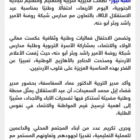
الجنوبية، اليوم الأربعاء، احتفالًا وطنيًا بمناسبة عيد
الاستقلال الـ80، بالتعاون مع مدارس شبكة روضة الأمير
راشد وبئر أبو دنه.
وتضمن الاحتفال فعاليات وطنية وثقافية عكست معاني
الولاء والانتماء، بمشاركة الأسرة التربوية وطلبة مدارس
شبكة روضة الأمير راشد وبئر أبو دنه، حيث رُفعت الأعلام
الأردنية وصدّحت الحناجر بالأهازيج الوطنية، تعبيرًا عن
الفخر بهذه المناسبة العزيزة على قلوب الأردنيين.
وأكد مدير التربية الدكتور عماد السفاسفة، بحضور مدير
قضاء إيل محمد السعيدات، أن عيد الاستقلال يمثّل محطة
وطنية مضيئة تُستذكر فيها تضحيات الآباء والأجداد، مشيرًا
إلى أهمية ترسيخ قيم المواطنة والانتماء في نفوس
الطلبة.
وجرى تكريم عدد من أبناء المجتمع المحلي والداعمين
للعملية التعليمية، تقديرًا لجهودهم وتعاونهم المستمر مع