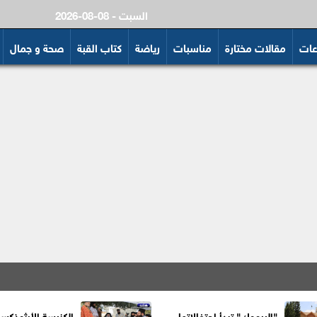
2026-08-08 - السبت
عات
مقالات مختارة
مناسبات
رياضة
كتاب القبة
صحة و جمال
"اليرموك" تبدأ احتفالاتها
الكنيسة الأرثوذكس