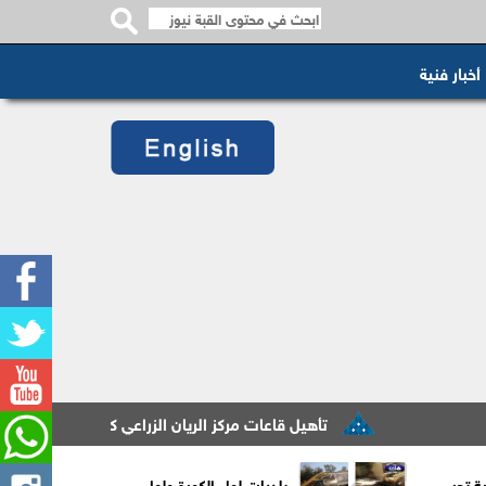
أخبار فنية
تأهيل قاعات مركز الريان الزراعي كحاضنة تدريبية لخدمة المز
ية تحيي
بلديات لواء الكورة ولواء