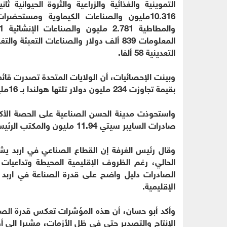
التعدينية 58 ألفا.
وبينت الإحصائيات، أن الولايات المتحدة تصدرت قائمة
بقيمة تجاوزت 234 مليون دولار تلتها هولندا بـ 16مليون وألمانيا ب13مليونا والسعودية بـ 10.109مليون دولار.
صادرات السايبر سيتي 11.94 مليون والمكتب الرئيسي 3.099 مليون.
وقال رئيس الغرفة إن القطاع الصناعي في اربد يشه
الحالي، رغم الظروف الإقليمية المحيطة وتداعيات ا
الصادرات دليل واضح على قدرة الصناعة في اربد ع
الإقليمية.
وأكد أبو حسان، أن هذه المؤشرات تعكس قدرة الصنا
الإنتاج والتصدير حتى في ظل الأزمات، مشيرا الى أ