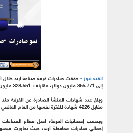
القبة نيوز -
إلى 355.771 مليون دولار، مقارنة بـ 328.551 مليون للفترة نفسها من عام 2025.
مقابل 4226 شهادة للفترة نفسها من العام الماضي، بنمو نسبته 12.5 بالمئة.
وبحسب إحصائيات الغرفة، احتل قطاع الصناعات ا