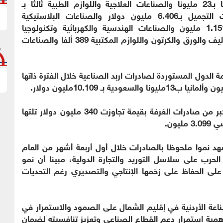
التموينية والغذائية والزراعية والثروة الحيوانية ثانيا بـ23 مليونا والصناعات العلاجية واللوازم الطبية ثالثا بـ
10.316مليون والصناعات الكيماوية ومستحضرات التجميل بـ6.406 مليون دولار والصناعات البلاستيكية
والمطاطية 2.781 مليون والصناعات الإنشائية 1.151 مليون والصناعات الهندسية والكهربائية وتكنولوجيا
المعلومات 839 ألف دولار والصناعات التعبئة والتغليف والورق والكرتون واللوازم المكتبية 389 ألفا والصناعات
 الدول المستوردة لصادرات اربد الصناعية خلال الفترة ذاتها
واستحوذت مدينة الحسن الصناعية على الحصة الأكبر من صادرات الغرفة بقيمة تجاوزت 340 مليون دولار تلتها
د نموا ملحوظا بالصادرات خلال أول أربعة أشهر من العام
لحرب على سلاسل التوريد والتجارة الدولية، مبينا أن نمو
لى الحفاظ على زخمها الإنتاجي والتصديري رغم التحديات
عة الأردنية في إقليم الشمال على الصمود والاستمرار في
همية استمرار دعم القطاع الصناعي وتعزيز تنافسيته لضمان