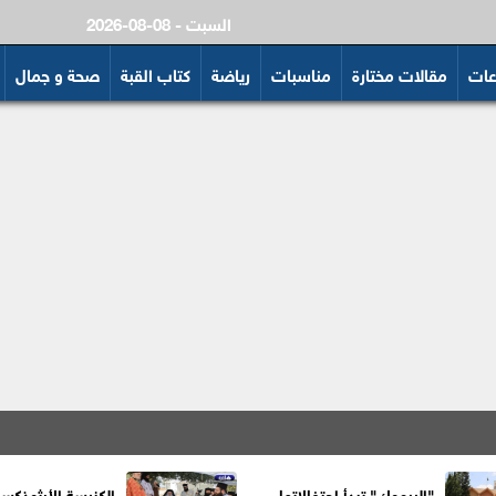
2026-08-08 - السبت
عات
مقالات مختارة
مناسبات
رياضة
كتاب القبة
صحة و جمال
"اليرموك" تبدأ احتفالاتها
الكنيسة الأرثوذكس