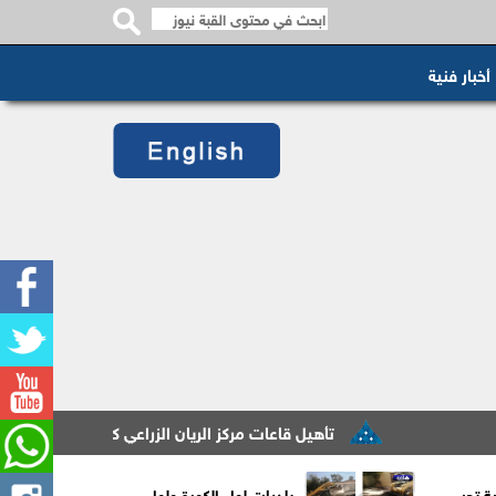
أخبار فنية
تأهيل قاعات مركز الريان الزراعي كحاضنة تدريبية لخدمة المزا
ية تحيي
بلديات لواء الكورة ولواء