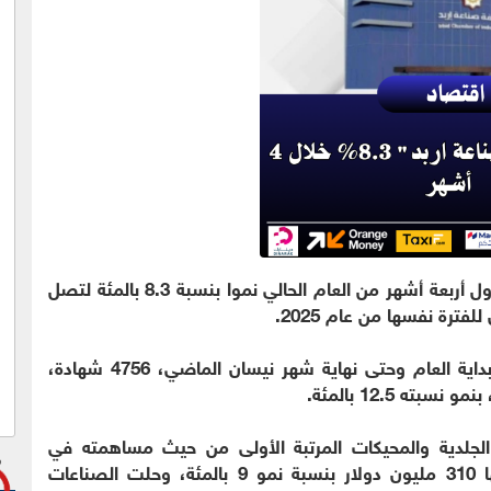
حققت صادرات غرفة صناعة اربد خلال أول أربعة أشهر من العام الحالي نموا بنسبة 8.3 بالمئة لتصل
وبلغ عدد شهادات المنشأ الصادرة عن الغرفة منذ بداية العام وحتى نهاية شهر نيسان الماضي، 4756 شهادة،
لجلدية والمحيكات المرتبة الأولى من حيث مساهمته في
إجمالي صادرات محافظة اربد، حيث تجاوزت قيمتها 310 مليون دولار بنسبة نمو 9 بالمئة، وحلت الصناعات