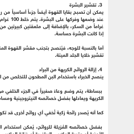
3. تقشير البشرة
يمكن أن تصبح بقايا القهوة أيضاً جزءاً أساسياً 
غراماً من السكر، بالإضافة إلى ملعقتين كبيرتين م
إذا كانت البشرة حساسة.
أما بالنسبة للوجه، فيُنصح بتجنب مقشر القهوة المن
تقشير خلايا الجلد الميتة.
4. إزالة الروائح الكريهة من البراد
ينصح الخبراء باستخدام البن المطحون للتخلص من الرو
ببساطة، يتم وضع وعاءً صغيراً في الجزء الخلفي من
الكريهة ويعادلها بفضل خصائصه النيتروجينية ومسام
كما أنه يُصدر رائحة زكية تُخفي أي روائح أخرى قد تك
بفضل خصائصه المُزيلة للروائح، يُمكن استخدام ا
الأحذية أو حقيبة الملابس الرياضية أو خزانة الملابس 