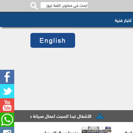
أخبار فنية
الأشغال تبدأ السبت أعمال صيانة طريق معان – البادية ضمن ع
اعية
مندوبا عن الملك وولي