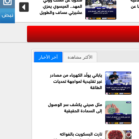
ا عن
العهد.. العيسوي يعزي
عشيرتي عساف والطويل
عاجل| الج
‹
الأكثر مشاهدة
آخر الأخبار
ياباني يولّد الكهرباء من مصادر
غير تقليدية لمواجهة تحديات
الطاقة
مثل صيني يكشف سر الوصول
إلى السعادة الحقيقية
تارت البسكويت بالفواكه