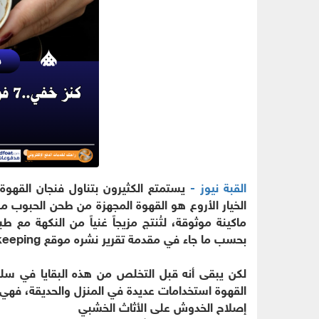
القبة نيوز -
يستمتع الكثيرون بتناول فنجان القهوة
الخيار الأروع هو القهوة المجهزة من طحن الحبوب م
ماكينة موثوقة، لتُنتج مزيجاً غنياً من النكهة مع 
بحسب ما جاء في مقدمة تقرير نشره موقع Good Housekeeping.
لكن يبقى أنه قبل التخلص من هذه البقايا في سلة ا
القهوة استخدامات عديدة في المنزل والحديقة، فهي ت
إصلاح الخدوش على الأثاث الخشبي