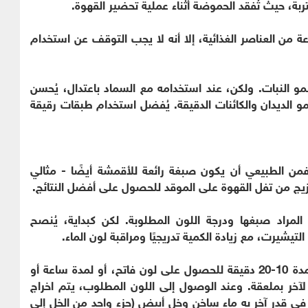
ربة، حيث تُفقد الحموضة أثناء عملية تحضير القهوة.
ة من العناصر الغذائية، إلا أنه لا يجب التوقف عن استخدام
و النبات. ولكن، عند استخدامه مع السماد باعتدال، يُحسن
نمو الديدان والكائنات الدقيقة. يُفضل استخدام طبقات رقيقة
فمن الطبيعي أن يكون صبغة رائعة للأقمشة أيضًا - مثالي
مزيج من تفل القهوة على الموقد للحصول على أفضل النتائج.
مراد صبغها ودرجة اللون المطلوبة. لكن كبداية، يُنصح
بمجرد أن يغلي الماء، تُطفئ النار وتُنقع الملابس لمدة 10-20 دقيقة للحصول على لون فاتح، أو لمدة ساعة أو
آخر بملعقة. وعند الوصول إلى اللون المطلوب، يتم اخراج
في قدر آخر به ماء ساخن وخل أبيض (جزء واحد من الخل إلى