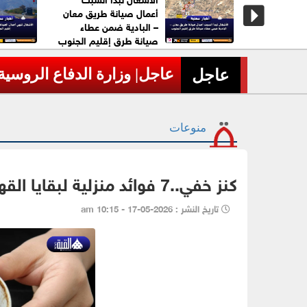
 العدالة..
أعمال صيانة طريق معان
العسكر"
– البادية ضمن عطاء
الحق.
صيانة طرق إقليم الجنوب
لاجئين
عاجل| وزارة الدفاع الروسية تعلن إسقاط 605 مسيّ
›
عاجل
منوعات
كنز خفي..7 فوائد منزلية لبقايا القهوة
تاريخ النشر : 2026-05-17 - 10:15 am