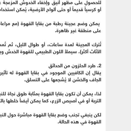
للحصول على مظهر أنيق وإخفاء الخدوش المزعجة عل
أو كرسياً قديماً أو حتى ألواح الأرضية، يُمكن استخدام
يمكن وضع عجينة رطبة من بقايا القهوة (مع مراعاة
على منطقة غير ظاهرة.
تُترك العجينة لعدة ساعات، أو طوال الليل، ثم ت
الأثاث أكثر). سيملأ اللون الطبيعي للقهوة الخدش و
2. طرد الحلزون من الحدائق
يقال إن الكافيين الموجود في بقايا القهوة له تأثي
الجاف والخشن لا يُشجعها على التسلق.
لذا، يمكن أن تكون بقايا القهوة بمثابة طوق نجاة لل
التربة أو في أصيص الزرع، كما يمكن أيضاً خلطها بالت
لكن ينبغي تجنب وضع بقايا القهوة مباشرة حول النبا
القهوة في هذه الحالة.