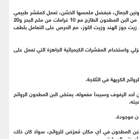
من روتين الجمال، فبفضل ملمسها الخشن، تعمل كمقشر طبيعي
عند وضعها وفركها على البشرة. يتم خلط 100 غرام من البن المطحون الطازج مع 10 غرامات من ملح البحر و20
ن زيت جوز الهند وزيت اللوز، مع الحرص على التعامل بلطف
زلي واستخدام المقشرات الكيميائية الجاهزة التي تعمل على
ائح الكريهة في الثلاجة.
 أحد الرفوف وسيبدأ مفعوله. يمتصّ البن المطحون الروائح
يته.
ون موجودة.
لبن المطحون في أي مكان مُعرّض للروائح، سواءً كان ذلك
أو حتى السيارة.