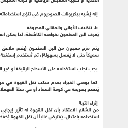
إنه يُشبه بيكربونات الصوديوم في تنوّع استخداماته ف
5. تنظيف الأواني والمقالي المحروقة
يُعرف البن المطحون بخواصه الكاشطة، لذا يمكن اس
يتم مزج معجون من البن المطحون (بضع ملاعق كبي
سميكاً حتى لا يُغسل بسهولة)، ثم تُستخدم إسفنجة لأ
يجب تجنب استخدامه على الأسطح الرقيقة أو غير الل
كما يوصي الخبراء بعدم سكب تفل القهوة في حوض
يُنصح بتفريغه في كومة السماد أو في سلة المهملات.
إثراء التربة
من الشائع الاعتقاد بأن تفل القهوة له تأثير إيجا
استخدامه باعتدال. يُفترض غالباً أن تفل القهوة يُ