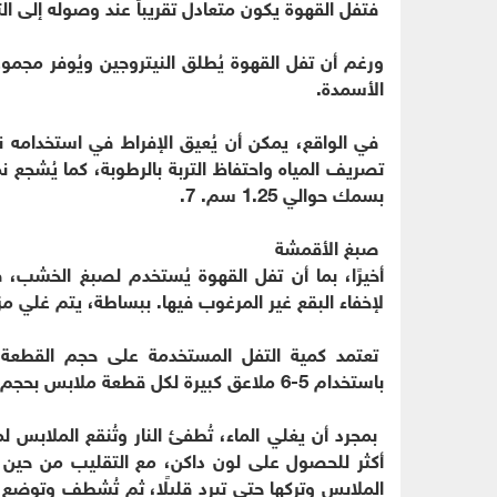
فتفل القهوة يكون متعادل تقريباً عند وصوله إلى الت
ورغم أن تفل القهوة يُطلق النيتروجين ويُوفر مجموع
الأسمدة.
في الواقع، يمكن أن يُعيق الإفراط في استخدامه نم
تصريف المياه واحتفاظ التربة بالرطوبة، كما يُشجع 
بسمك حوالي 1.25 سم. 7.
صبغ الأقمشة
أخيرًا، بما أن تفل القهوة يُستخدم لصبغ الخشب، 
لإخفاء البقع غير المرغوب فيها. ببساطة، يتم غلي 
تعتمد كمية التفل المستخدمة على حجم القطعة ال
باستخدام 5-6 ملاعق كبيرة لكل قطعة ملابس بحجم التيشيرت، مع زيادة الكمية تدريجيًا ومراقبة لون الماء.
أكثر للحصول على لون داكن، مع التقليب من حين ل
الملابس وتركها حتى تبرد قليلًا، ثم تُشطف وتوضع 