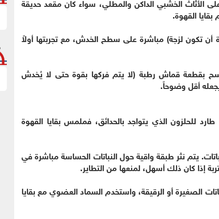
ى الأثاث الخشبي الداكن والمطلي، سواء كان مقعد حديقة
 بقايا القهوة.
 أن تكون لزجة) مباشرة على سطح الخدش، مع تجربتها أولاً
ُمسح بقطعة قماش رطبة (لا يتم فركها بقوة حتى لا يُخدش
يجعله أقل وضوحاً.
ر طارد للحلزون الذي يتواجد بالحدائق، فملمس بقايا القهوة
نباتات. يتم نثر طبقة واقية حول النباتات الحساسة مباشرة في
ربة إذا كان ذلك أسهل، لمنعها من التطاير.
تات الصغيرة أو الرقيقة، واستخدم السماد العضوي مع بقايا