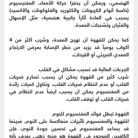
الهضمي، ويمكن أن يحفزا حركة الأمعاء. المغنيسيوم
(خاصة أنواع الكربونات والكلوريد والغلوكونات والأكسيد)
يسبب في العادة آثاراً جانبية هضمية، مثل الإسهال
والغثيان وتشنجات المعدة.
كما يمكن للقهوة أن تهيج المعدة، وشرب أكثر من 4
أكواب يومياً قد يزيد من خطر الإصابة بمرض الارتجاع
المعدي المريئي أو القرحات.
الجرعات العالية قد تسبب مشاكل في القلب
شرب كثير من القهوة يمكن أن يسبب تسارع ضربات
القلب أو عدم انتظام ضربات القلب. وتناول كميات زائدة
من المغنسيوم يمكن أن يسبب أيضاً عدم انتظام في
ضربات القلب أو توقف القلب.
القهوة تبطل فوائد المغنسيوم للنوم
للقهوة والمغنسيوم تأثيرات متعاكسة على النوم. فبينما
قد يساعد المغنسيوم في تحسين جودة النوم، فإن
الكافيين الموجود في القهوة هو منبه ذهني يعرف بأنه