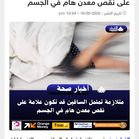
على نقص معدن هام في الجسم
تاريخ النشر : 2026-05-10 - 10:34 pm
القبة نيوز
- تعد متلازمة تململ الساقين من الاضطرابات