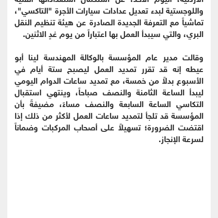
واللوجستية لبدء تعديل عدادات سيارات الأجرة "التاكسي"،
تماشياً مع التعرفة الجديدة الصادرة عن هيئة تنظيم النقل
البري، والتي سيبدأ العمل بها اعتباراً من يوم غدٍ الاثنين.
وقالت مدير عام المؤسسة بالوكالة المهندسة لينا أبو
عيطه إنه قد تقرر تمديد العمل ليصبح ستة أيام في
الأسبوع بدلاً من خمسة، مع تمديد ساعات الدوام اليومي
ليبدأ الساعة الثامنة والنصف صباحاً، وينتهي استقبال
التكاسي الساعة السابعة والنصف مساءً، مضيفةً بأن
المؤسسة قد تلجأ لتمديد ساعات العمل لأكثر من ذلك إذا
اقتضت الضرورة؛ تسهيلاً على أصحاب المركبات وضماناً
لسرعة الإنجاز.