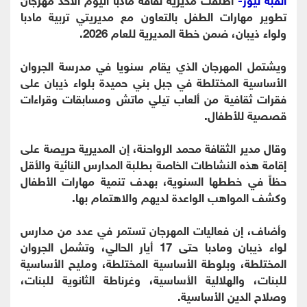
تطوير مهارات الطفل بالتعاون مع مديريتي تربية مادبا
ولواء ذيبان، ضمن خطة المديرية للعام 2026.
ويشتمل المهرجان الذي يقام سنويا في مدرسة الجروان
الأساسية المختلطة في جبل بني حميدة بلواء ذيبان على
فقرات ثقافية من ألعاب تيلي ماتش ومسابقات وقراءات
قصصية للأطفال.
وقال مدير الثقافة محمد الرواحنة، إن المديرية حريصة على
إقامة هذه النشاطات الخاصة بطلبة المدارس النائية والأقل
حظاً في خططها السنوية، بهدف تنمية مهارات الأطفال
وكشف المواهب الواعدة لديهم والاهتمام بها.
وأضاف، إن فعاليات المهرجان تستمر في عدد من مدارس
لواء ذيبان ومادبا حتى 17 أيار الحالي، وتشمل الجروان
المختلطة، وبلوطة الأساسية المختلطة، ومليح الأساسية
للبنات، والهلالية الأساسية، وغرناطة الثانوية للبنات،
وصلاح الدين الأساسية.