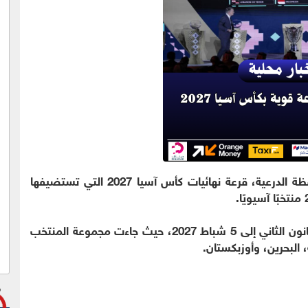
- سُحبت، السبت، في حي الطريف بمحافظة الدرعية، قرعة نهائيات كأس آسيا 2027 التي تستضيفها
وتُقام النسخة الـ19 من البطولة خلال الفترة من 7 كانون الثاني إلى 5 شباط 2027، حيث جاءت مجموعة المنتخب
، البحرين، وأوزبكستان.