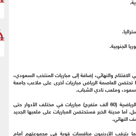
ة.
راليا.
يا الجنوبية.
الافتتاح والنهائي، إضافة إلى مباريات المنتخب السعودي،
ة بسعة 72 ألف متفرج. كما تحتضن العاصمة الرياض مباريات أخرى على ملاعب جامعة
ن سعود، وملعب نادي الشباب.
وفي جدة، يستضيف استاد مدينة الملك عبدالله الرياضية (60 ألف متفرج) مباريات في مختلف الأدوار حتى
ل. أما مدينة الخبر فستحتضن المباريات على ملعبها الجديد
فيما يترقب الأردنيون منافسات قوية في مجموعتهم أمام