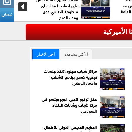
من مع
على إصلاح اعتداء على
 العامة
منظومة الديسي دون
وقف الضخ
لأميركية
عاجل| الأم
‹
الأكثر مشاهدة
آخر الأخبار
مراكز شباب عجلون تنفذ جلسات
توعوية ضمن برنامج الشباب
والأمن الوطني
حفل ترفيع لاعبي الجيوجيتسو في
مركز شباب وشابات البلقاء
النموذجي
المخيم الصيفي الدولي للاطفال