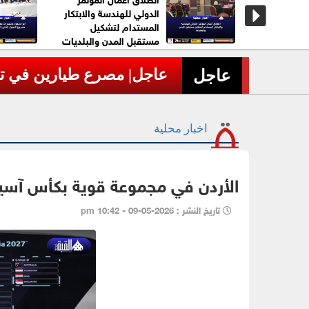
اني على
الدولي للهندسة والابتكار
ية بمضيق
المستدام لتشكيل
مستقبل المدن والبلديات
عاجل| مصرع طيارين في تحطم 
›
عاجل
اخبار محلية
الأردن في مجموعة قوية بكأس آسيا 027
تاريخ النشر : 2026-05-09 - 10:42 pm