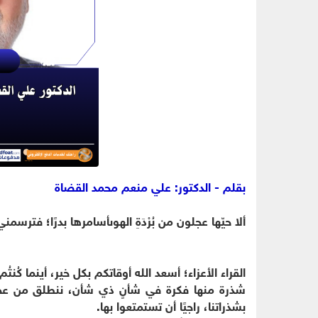
بقلم - الدكتور: علي منعم محمد القضاة
ألا حيّها عجلون من بُرْدَةِ الهوىأسامرها بدرًا؛ فترسم
القراء الأعزاء؛ أسعد الله أوقاتكم بكل خير، أينما كُنت
شذرة منها فكرة في شأنٍ ذي شأن، ننطلق من عجلون
بشذراتنا، راجيًا أن تستمتعوا بها.