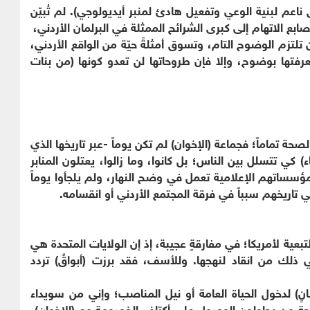
 ناعم لبنية الوعي وتفعيل هادئ لمنبر أيديولوجي). لم تُبيّن
أصابع الاتهام إلى كبرى الشرائح الممثلة في البرلمان الأردني،
ا أن تلتزم الوضوح التام، وتسوق أمثلةً حيّة من الواقع الأردني،
فتها بوضوح، وإلا فإن طروحاتها لن تعدو كونها (من بنات
صحة تماماً؛ فجماعة (الإخوان) لم تكن يوماً -عبر تاريخها الذي
ء) كي تتسلل بين الناس؛ بل كانوا، وما زالوا، يعتلون المنابر
سساتهم الإعلامية تعمل في وضح النهار، ولم يلجأوا يوماً
في تاريخهم سبباً في فرقة المجتمع الأردني أو انقسامه.
التبعية لأمريكا؛ في مفارقةٍ عجيبة، إذ إن الولايات المتحدة هي
 ذلك من انقاد لنهجها. وللأسف، فقد برزت (أبواقٌ) تردد
نٍ) لدخول الحياة العامة أو نيل المناصب؛ وإني من سويداء
موجة من يحاولون الوصول على أكتاف الخصومة مع (الإخوان)،