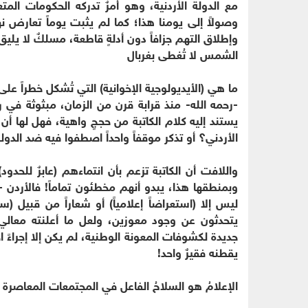
مع الدولة الأردنية، وهو أمرٌ تدركه الحكومات الم
وصولاً إلى يومنا هذا؛ كما لم يثبت يوماً تعارض نهج
وإطلاق التهم جزافاً دون أدلةٍ قاطعة، مسلكٌ لا يليق ب
الشمس لا تُغطى بغربال
ما هي (الأيديولوجية الإخوانية) التي تُشكل خطراً عل
-رحمه الله- منذ قرابة قرن من الزمان، مبثوثة في 
يستند إليه كلام الكاتبة من حججٍ واهية، فهل لها أ
الأردني؟ أو تذكر موقفاً واحداً اصطفوا فيه ضد الدول
واللافت أن الكاتبة تزعم بأن انتماءهم (عابرٌ للحد
وبمنطقها هذا، يبدو أنهم مخطئون تماماً! فالأردن -
ليس إلا (استعراضاً إعلامياً) أو شعاراً من قبيل 
جديدة لكشوفات المعونة الوطنية، لم يكن إلا إجراءً احتر
يقطنه فقيرٌ واحد!
الإعلامُ هو السلاحُ الفاعل في المجتمعات المعاصرة