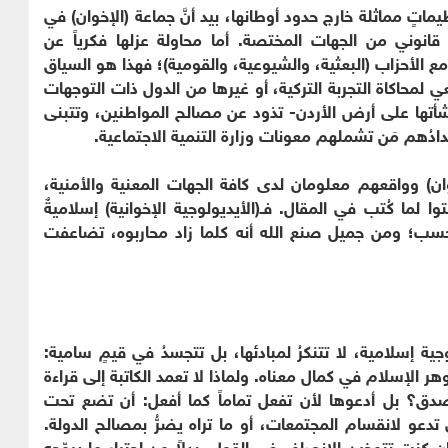
يماتٍ مماثلة خارج حدود أوطانها، بيد أنَّ جماعة (الإخوان) في
وني من الجهات المختصة. أما محاولة عزلها فكرياً عن
 مع الأحزاب (البعثية، والشيوعية، والقومية)؛ فهذا هو السياق
 لمحاكاة التجربة التركية، أو غيرها من الدول ذات التوجهات
ذ نشأتها على أرض الأردن- تذود عن مصالح المواطنين، وتتبنى
دُهم مَن تشملهم معونات وزارة التنمية الاجتماعية.
وان) وواقعهم معلومان لدى كافة الجهات المعنية والأمنية،
 لما كُتب في المقال. فـ(الأيديولوجية الإخوانية) إسلاميةٌ
فحسب؛ ومن جميل صنع الله أنه كلما زاد محاربوه، تضاعفت
جية إسلامية، لا تتنكرُ لمبادئها، بل تتجسدُ في قيمٍ سامية:
وهر الإسلام في كمال معناه. ولماذا لا تعمد الكاتبة إلى قراءة
صدق؟ بل أدعوها لأن تفعل تماماً كما أفعل: أن تضع تحت
عو لانقسام المجتمعات، أو ما تراه يضرُّ بمصالح الدولة.
 كنتِ تتوخين الإنصاف في القول، بدلاً من اجترار ما يروّجه