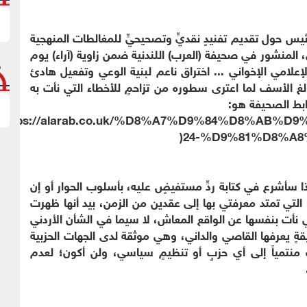
س حول تقديم تفنيدٍ نقديٍّ وتصحيحيٍّ للمغالطات المنهجية
، المنشور في صحيفة (العرب) اللندنية ضمن زاوية (آراء) يوم
والمعنون بـ(التسلل الإعلامي الإخواني ... اختراق ناعم لبنية الوعي وتفعيل هادئ
الغ الأسف لما اعترى سطوره من تزاحمٍ للأخطاء التي نأت به
ابط الصحيفة هو:
)https://alarab.co.uk/%D8%A7%D9%84%D8%AB
24-%D9%81%D8%A8
ا سأشرع في كتابة ردٍّ مستفيضٍ عليه، بأسلوب الحوار أو إن
، التي تمتد معرفتي بها إلى عقدين من الزمن، بيد أنها ظهرت
لتي نأت بنفسها عن الواقع المعاش، لا سيما في الشأن الأردني
ةٍ يعرفها القاصي والداني، وهي موثقة لدى الجهات الحزبية
نتمياً إلى أي حزبٍ أو تنظيمٍ سياسي، ولن أكون؛ لعدم