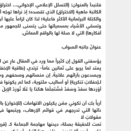
فلنبدأ بالعنوان: (التسلل الإعلامي الإخواني… اختراق
الكاتبة ماهية (الاختراق) الذي تقصده؛ إذ نراها توجّه 
والكتلة البرلمانية الأكثر فاعلية؛ لذا كان لزاماً عليه
وتسمّي الأشياء بمسمياتها حتى يتسنى للجمهور معر
أفكارها) التي لا صلة لها بالواقع المعاش.
عنوانٌ جانبَه الصواب
يؤسفني القول إن كثيراً مما ورد في المقال عارٍ عن ال
يمتد لما يربو على ثمانين عاماً- ترتدي (طاقية الإخفا
ويصدعون بآرائهم علانيةً. إن منصاتهم وصحفهم ومؤ
لـ(حفلاتٍ تنكرية) أو أساليب ملتوية، كما لم يكونوا 
أَوْرَدَهَا سَعْدٌ وَسَعْدٌ مُشْتَمِلْمَا هَكَذَا يَا عُلَا تُورَدُ الإِبِلْ
أربأُ بكِ أن تكوني مِمّن يكيلون الاتهامات (للإخوان) ب
ذاتها التي تدرجهم في قوائم الإرهاب، ويتبعها في
مقولاتٍ لا
تمت للحقيقة بصلة، ديدنها مهاجمة الجماعة كـ (قربا
قلبي، أرجو ألا تنجرفي خلف هذا التيار، أو تركبي 