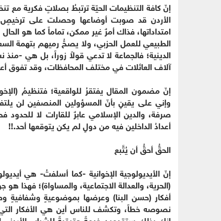
إنّ كافة التنظيمات الحيّة ترتبطُ بصلاتٍ فكرية مع تنظ
الأردن قد صوبت أوضاعها وحصلت على ترخيصٍ قان
امتداداتها، فذاك أمرٌ غير ممكن، تماماً كما هو الحال
الطبيعي للعمل الحزبي، ولا يصحُّ رميهم بتهمة السعي
الدينية؛ فالجماعة لا تدعي قولاً زوراً، بل هي -من
آلاف العائلات في مختلف المحافظات، وقد تفوق أعدا
إنّ مضمون المقال يفتقرُ للواقعية؛ فتنظيمُ (الإخ
وإني على يقينٍ بأنّ المسؤولين المنصفين لن يلتفتوا
صرفة، والدين الإسلامي عابرٌ للقارات لا للحدود 
أعدادُ الداخلين فيه من دولٍ لم يكن يتوقعها أحد.!!
الحقُّ أحقُّ أن يُتَّبع
إنّ الأيديولوجية الإخوانية -كما أسلفتُ- هي أيديولو
(الحرية، والعدالة الاجتماعية، والمساواة)؛ فهذا هو ج
أفكار (حسن البنا) وعرضها بموضوعيةٍ وشفافيةٍ و
نصوصه خطاً، وتكشف للناس أين هي الأفكار التي تد
إنكِ بذلك ستقدمين خدمةً حقيقيةً للشباب الأردني إن