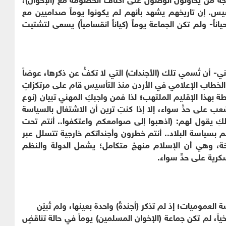
سيس. إن تاريخهم يشهد بأنهم لم يكونوا يوماً صداميين مع
ناً- ولم تكن الجماعة يوماً (كياناً انقسامياً) يسعى لتشتيت
ي- أن تُسمي تلك (الأجندات) التي لا تكفُّ عن ذكرها، عوضاً
ن الخطاب الإعلامي في الأردن منذ التأسيس قام على مرتكزاتٍ
ة بهذا الإقليم الملتهب؛ لذا فمن واجبكِ المهني تبيان (نوع
ب على حدٍّ سواء، إلا إذا كنتِ ترين أن الاشتغال بالسياسة
الكِ يقول لهم: (اذهبوا إلى صوامعكم واعتكفوا.. أنتم تحت
 بسياسة البلاد.. أنتم خطرون وأجنداتكم خارجية تتسلل عبر
سخة، وهي أن الإسلام منهجٌ متكامل؛ يشمل الدولة والنظم
سكرية على حدٍّ سواء.
سة العموميات؛ إذ لم تذكر (أجندةً) واحدة بعينها، ولم تُبيّن
خياً، لم تكن جماعة (الإخوان المسلمين) يوماً في حالة تناقضٍ