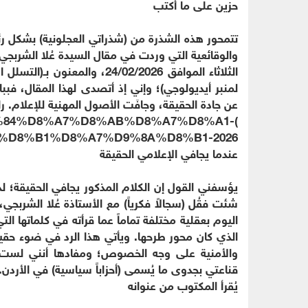
حزين على ما أكتب
تتمحور هذه الشذرة من (شذراتي العجلونية) بشكل رئي
والوقائعية التي وردت في مقال السيدة عُلا الشربجي
الثلاثاء الموافق 24/02/2026، 
لمنبر أيديولوجي)؛ وإني إذ أتصدى لهذا المقال، فبب
عن جادة الحقيقة، وجافَت الأصول المهنية للإعلام. ر
%D9%84%D8%A7%D8%AB%D8%A7%D8%A1-
%D8%B1%D8%A7%D9%8A%D8%B1-2026(
عندما يجافي الإعلامي الحقيقة
يؤسفني القول إن الكلام المذكور يجافي الحقيقة؛ لذ
شئت فقُل (سجالاً فكرياً) مع الأستاذة عُلا الشربجي
اليوم بعقلية مختلفة تماماً عما قرأته في كلماتها ا
الذي كان محور طرحها. ويأتي هذا الرد في ضوء حقيق
والأمنية على وجه الخصوص؛ ومفادها أنني لست م
قناعتي بجدوى ما يُسمى (أحزاباً سياسية) في الأردن.
يُقرأ المكتوب من عنوانه