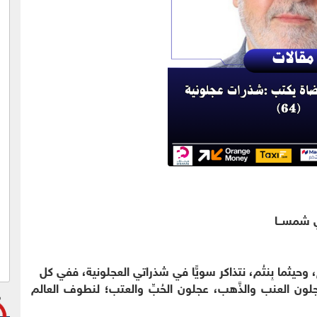
ني شمســا
ُم، وحيثما بِنتُم، نتذاكر سويًّا في شذراتي العجلونية، ففي كل
 العنب والذَّهب، عجلون الحُبِّ والعتب؛ لنطوف العالم