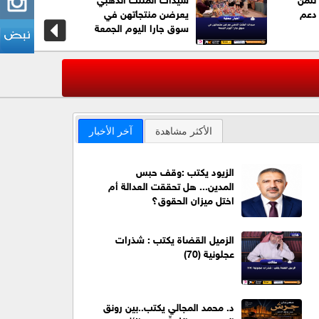
دعم
يعرضن منتجاتهن في
سوق جارا اليوم الجمعة
عاجل| ترا
‹
الأكثر مشاهدة
آخر الأخبار
الزيود يكتب :وقف حبس
المدين... هل تحققت العدالة أم
اختل ميزان الحقوق؟
الزميل القضاة يكتب : شذرات
عجلونية (70)
د. محمد المجالي يكتب..بين رونق