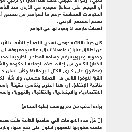
أو التهجم على جماعةٍ متجذرة في الأردن منذ التأ
الحكومات المتعاقبة -رغم ما اعتراهم من تضييقٍ أحيا
نسيج المجتمع الأردني.
أجنداتٌ خارجية لا وجود لها في الواقع
كان حرياً بالكاتبة -وهي تسدي النصائح للشعب الأردن
عن إطلاق عباراتٍ عامة لا تليق بإعلاميةٍ معروفة. إ
وحدوية وعروبية رغم جسامة المخاطر الخارجية المحيط
الخطر) الكامن في إعلام هذه الجماعة للحكومة والشع
(محظورٌ) على كبرى الكتل البرلمانية! وكأن لسان ح
القبة لتؤمّوا الناس في الصلاة فحسب، ولا شأن لكم
طاقية الإخفاء). إن هذا الطرح يتناسى حقيقةً را
الاقتصادية، والاجتماعية، والثقافية، والتربوية، والع
براءة الذئب من دم يوسف (عليه السلام)
إنّ جُلَّ هذه الاتهامات التي ساقَتْها الكاتبة ظلّت حبي
ماهية خطورتها للجمهور ليكون على بيّنةٍ منها، وتاري