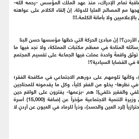
تعاقبة تمام الإدراك، منذ عهد الملك المؤسس -رحمه الله-
ها مع المصالح العليا للدولة. إنّ إلقاء الكلام على عواهنه
الإعلاميين ولا بأمانة الكلمة.!!!
ى الأردن؟! إنّ مبادئ الحركة التي خطّها مؤسسها حسن البنا
رسائله المتاحة في معظم مكتبات المملكة، ولا نجد فيها ما
ن توثق واقعةً واحدة عملت فيها الجماعة على تقسيم المجتمع
ة في القضايا السيادية؟!
ود)، وكأنها تلومهم على دورهم الاجتماعي في مكافحة الفقر؛
في نظرها- يخلو من الفقر كلياً، وكل ما يقدمونه للمحتاجين
(سلفي والفقير خلفي)! هم -بزعمها- يفترون على الواقع حين
يتحدثون عن وجود معوزين، ولعل ما أعلنته معالي وزيرة التنمية الاجتماعية مؤخراً عن إضافة (15,000) أسرة
ازياً (لرد العين والحسد)، وذراً للرماد في العيون عن أردنٍ لا