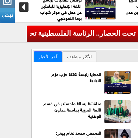
اللغة الإنجليزية للباحثين
ين عدن
عن عمل في مركز شباب
برما النموذجي
يستهدف مخيمات اللاجئين
عاجل| وزارة الدف
‹
الأكثر مشاهدة
آخر الأخبار
الحجايا رئيسةً لكتلة حزب عزم
النيابية
مناقشة رسالة ماجستير في قسم
اللغة العربية بجامعة عجلون
الوطنية
الصحفي محمد غنام يهنئ