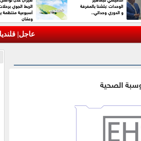
الوحدات :بلشنا بالمغرفة
الربط الجوي برحلات
و الدوري وحداتي..
أسبوعية منتظمة ب
وعمّان
 الرئاسة الفلسطينية تحذر من مخطط إسرائيلي 
وسبة الصحية