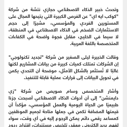
وتحدث خبير الذكاء الاصطناعي حجازي نتشة من شركة
"كوكب ايه اي" عن الفرص الكبيرة التي يتيحها المجال على
المستويين الفردي والمؤسسي، مشيرًا إلى حجم
الاستثمارات الضخم في الذكاء الاصطناعي في المنطقة،
لا سيما في الخليج، مقابل فجوة واضحة في الكفاءات
المتخصصة باللغة العربية.
وقالت الخبيرة ليلى الصغير من شركة "تجديد تكنولوجي"
إن الشركات تمتلك كميات كبيرة من بيانات المشاريع لكنها
غالبًا لا تُستثمر بالشكل الأمثل، موضحة أن التحدي يكمن
في تحويل البيانات إلى قرارات عملية قابلة للتنفيذ.
وأشار المتخصص وسام صويص من شركة "زي
دايمنشن" إلى أن أدوات الذكاء الاصطناعي أصبحت جزءًا
طبيعيًا من الحياة اليومية والعمل المؤسسي، مؤكداً أن
قيمتها المضافة تكمن في جعلها متاحة لجميع الموظفين
كمساعد رقمي دائم يمكن الرجوع إليه في أي وقت، سواء
لفهم بريد إلكتروني معقد، تلخيص مستندات، اقتراح ردود