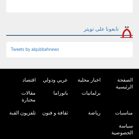
تابعونا على تويتر
Tweets by alqubbahnews
الصفحة
اخبار محلية
عربي ودولي
اقتصاد
الرئيسية
برلمانيات
بانوراما
مقالات
مختارة
مناسبات
رياضة
ثقافة و فنون
تلفزيون القبة
سياسة
الخصوصية