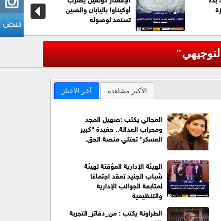
ة
أوكيناوا باليابان والصين
تستعد لوصوله
التوجيهي"
عاجل| الأ
‹
الأكثر مشاهدة
آخر الأخبار
المجالي يكتب :صهيل المجد
ومحراب العدالة.. حفيدة "كبير
العسكر" تعتلي منصة الحق.
الهيئة الإدارية المؤقتة لهيئة
شباب الجنيد تعقد اجتماعًا
لمتابعة الجوانب الإدارية
والتنظيمية
الطراونة يكتب : من_دفاتر_التجربة