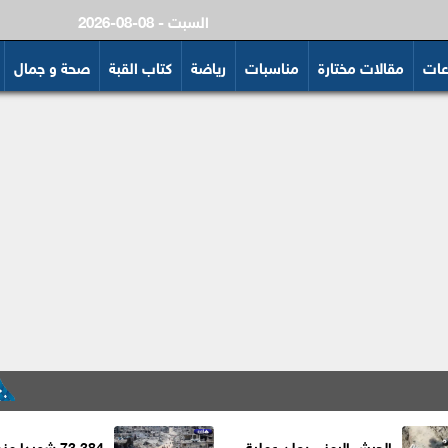
2026-08-08 - السبت
عات
مقالات مختارة
مناسبات
رياضة
كتاب القبة
صحة و جمال
ن
الجيش اليمني يعلن عملية
73,384 شهيدا من