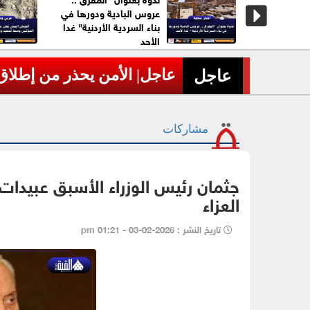
لخبز الأبيض
عروس البادية ودورها في
بناء السردية الأردنية" غدا
الأحد
عاجل| الأمن يحذر من إطلاق 
›
عاجل
مشاركات
جثمان رئيس الوزراء الأسبق عبيدات 
العزاء
تاريخ النشر : 2026-02-03 - 01:21 pm