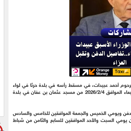
رحوم أحمد عبيدات، في مسقط رأسه في بلدة حرثا في لواء
بني كنانة بمحافظة إربد بعد صلاة ظهر يوم غد الأربعاء الموافق 2026/2/4 من مسجد عثمان بن عفان في بلدة
الدفن ويومي الخميس والجمعة الموافقين للخامس والسادس
ن يومي السبت والأحد الموافقين للسابع والثامن من شباط