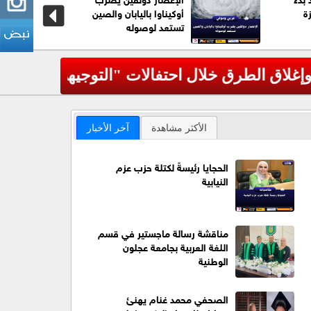
ة
أوكيناوا باليابان والصين
تستعد لوصوله
التوجيهي"
عاجل| الأ
‹
الأكثر مشاهدة
آخر الأخبار
الحجايا رئيسةً لكتلة حزب عزم
النيابية
مناقشة رسالة ماجستير في قسم
اللغة العربية بجامعة عجلون
الوطنية
الصحفي محمد غنام يهنئ