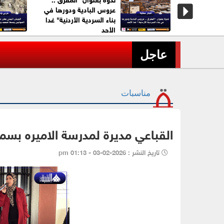
لخبز الأبيض
عروس البادية ودورها في
بناء السردية الأردنية" غدا
الأحد
عاجل| الأمن يحذر من إطلاق 
›
عاجل
مناسبات
القباعي مديرة لمدرسة الاميره بسم
تاريخ النشر : 2026-02-03 - 01:13 pm