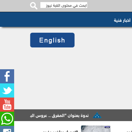
أخبار فنية
ندوة بعنوان "المفرق .. عروس البادية ودورها في بناء السردي
ذ بدء
الإعصار دولفين يضرب