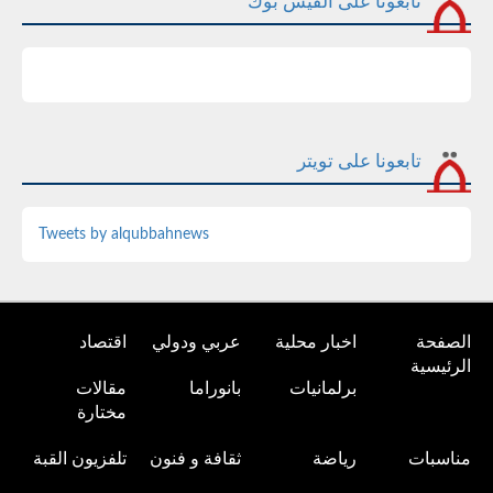
تابعونا على الفيس بوك
تابعونا على تويتر
Tweets by alqubbahnews
الصفحة
اخبار محلية
عربي ودولي
اقتصاد
الرئيسية
برلمانيات
بانوراما
مقالات
مختارة
مناسبات
رياضة
ثقافة و فنون
تلفزيون القبة