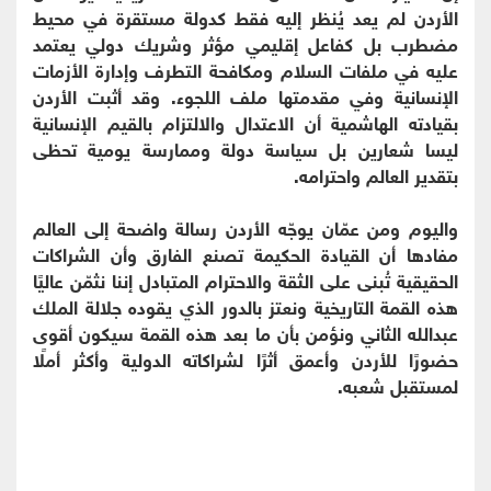
الأردن لم يعد يُنظر إليه فقط كدولة مستقرة في محيط
مضطرب بل كفاعل إقليمي مؤثر وشريك دولي يعتمد
عليه في ملفات السلام ومكافحة التطرف وإدارة الأزمات
الإنسانية وفي مقدمتها ملف اللجوء. وقد أثبت الأردن
بقيادته الهاشمية أن الاعتدال والالتزام بالقيم الإنسانية
ليسا شعارين بل سياسة دولة وممارسة يومية تحظى
بتقدير العالم واحترامه.
واليوم ومن عمّان يوجّه الأردن رسالة واضحة إلى العالم
مفادها أن القيادة الحكيمة تصنع الفارق وأن الشراكات
الحقيقية تُبنى على الثقة والاحترام المتبادل إننا نثمّن عاليًا
هذه القمة التاريخية ونعتز بالدور الذي يقوده جلالة الملك
عبدالله الثاني ونؤمن بأن ما بعد هذه القمة سيكون أقوى
حضورًا للأردن وأعمق أثرًا لشراكاته الدولية وأكثر أملًا
لمستقبل شعبه.