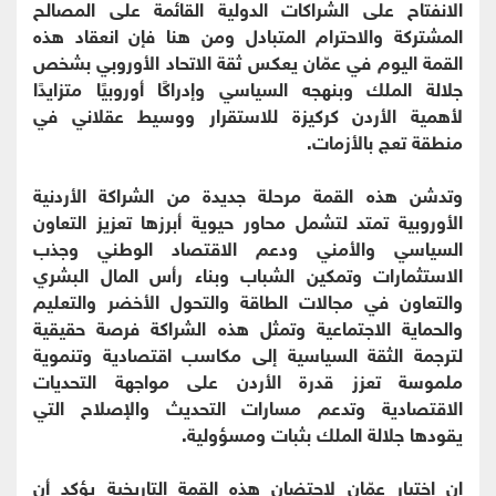
الانفتاح على الشراكات الدولية القائمة على المصالح
المشتركة والاحترام المتبادل ومن هنا فإن انعقاد هذه
القمة اليوم في عمّان يعكس ثقة الاتحاد الأوروبي بشخص
جلالة الملك وبنهجه السياسي وإدراكًا أوروبيًا متزايدًا
لأهمية الأردن كركيزة للاستقرار ووسيط عقلاني في
منطقة تعج بالأزمات.
وتدشن هذه القمة مرحلة جديدة من الشراكة الأردنية
الأوروبية تمتد لتشمل محاور حيوية أبرزها تعزيز التعاون
السياسي والأمني ودعم الاقتصاد الوطني وجذب
الاستثمارات وتمكين الشباب وبناء رأس المال البشري
والتعاون في مجالات الطاقة والتحول الأخضر والتعليم
والحماية الاجتماعية وتمثل هذه الشراكة فرصة حقيقية
لترجمة الثقة السياسية إلى مكاسب اقتصادية وتنموية
ملموسة تعزز قدرة الأردن على مواجهة التحديات
الاقتصادية وتدعم مسارات التحديث والإصلاح التي
يقودها جلالة الملك بثبات ومسؤولية.
إن اختيار عمّان لاحتضان هذه القمة التاريخية يؤكد أن