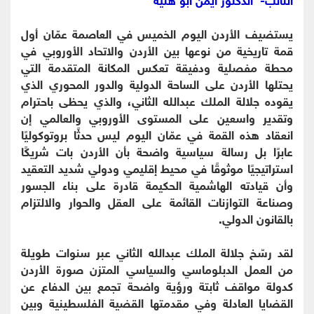
يستضيف الأردن اليوم الخميس في العاصمة عمّان أول
قمة تاريخية من نوعها بين الأردن والاتحاد الأوروبي في
محطة مفصلية ودفيقة تعكس المكانة المتقدمة التي
يحتلها الأردن على الساحة الدولية والدور المحوري الذي
يقوده جلالة الملك عبدالله الثاني، والذي يحظى باحترام
وتقدير واسعين على المستوى الأوروبي والعالمي إن
انعقاد هذه القمة في عمّان اليوم ليس حدثًا بروتوكوليًا
عابرًا بل رسالة سياسية واضحة بأن الأردن بات شريكًا
استراتيجيًا موثوقًا في محيط إقليمي ودولي شديد التعقيد
وأن قيادته الهاشمية الحكيمة قادرة على بناء الجسور
وصناعة التوازنات القائمة على العقل والحوار والالتزام
بالقانون الدولي.
لقد رسّخ جلالة الملك عبدالله الثاني عبر سنوات طويلة
من العمل الدبلوماسي والسياسي المتزن صورة الأردن
كدولة مواقف ثابتة ورؤية واضحة تجمع بين الدفاع عن
القضايا العادلة وفي مقدمتها القضية الفلسطينية وبين