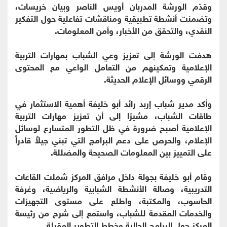
وقدّم الورشة المدربان أويس الناصر وبيان خريسات،
وتضمنت أنشطة تطبيقية ومناقشات تفاعلية حول التفكير
النقدي، والتحقق من الأخبار، وأمن المعلومات.
هدفت الورشة إلى تعزيز وعي الشباب بمهارات التربية
الإعلامية وتمكينهم من التعامل الواعي مع المحتوى
الرقمي ووسائل الإعلام الحديثة.
وأكد مدير شباب إربد رائد أبو خليفة أهمية الاستثمار في
طاقات الشباب، مشيرًا إلى أن تعزيز مهارات التربية
الإعلامية أصبح ضرورة في ظل التطور المتسارع لوسائل
الإعلام، والحرص على دعم البرامج التي تبني جيلاً قادراً
على التمييز بين المعلومات الصحيحة والمضللة.
وقام أبو خليفة بجولة داخل مرافق المركز شملت القاعات
التدريبية، وصالة الأنشطة الشبابية والرياضية، وغرفة
الحاسوب، والمكتبة، واطلع على مستوى التجهيزات
والخدمات المقدمة للشباب، واستمع إلى شرح من رئيسة
المركز حول البرامج الحالية وخطط التطوير المقبلة.