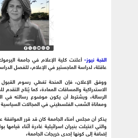
القبة نيوز-
أعلنت كلية الإعلام في جامعة اليرموك
عاقلة، لدراسة الماجستير في الإعلام، للفصل الدراسي الثاني 2025/2026، وللعام الراب
ووفق الإعلان، فإن المنحة تغطي رسوم القبول 
الاستدراكية والمساقات المعادة، كما يُتاح التقدم 
الرسالة، ويشترط أن يكون موضوع رسالته في القضايا
ومعاناة الشعب الفلسطيني في المجالات السياسية وا
يذكر أن مجلس أمناء الجامعة كان قد قرر الموافقة عل
والتي اغتيلت بنيران اسرائيلية غادرة أثناء قيامها
إضافة إلى كونها إحدى خريجات الجامعة،