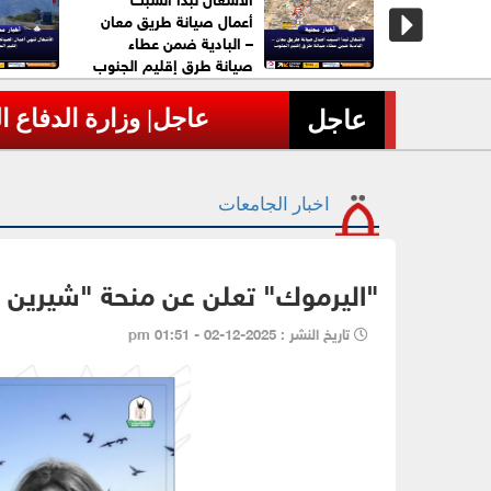
 العدالة..
أعمال صيانة طريق معان
العسكر"
– البادية ضمن عطاء
الحق.
صيانة طرق إقليم الجنوب
لاجئين
عاجل| وزارة الدفاع الروسية تعلن إسقاط 605 مسيّ
›
عاجل
اخبار الجامعات
"اليرموك" تعلن عن منحة "شيرين أب
تاريخ النشر : 2025-12-02 - 01:51 pm