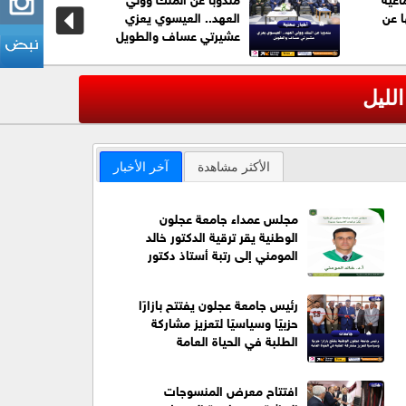
ا عن
العهد.. العيسوي يعزي
عشيرتي عساف والطويل
عاجل| الج
‹
الأكثر مشاهدة
آخر الأخبار
مجلس عمداء جامعة عجلون
الوطنية يقر ترقية الدكتور خالد
المومني إلى رتبة أستاذ دكتور
رئيس جامعة عجلون يفتتح بازارًا
حزبيًا وسياسيًا لتعزيز مشاركة
الطلبة في الحياة العامة
افتتاح معرض المنسوجات