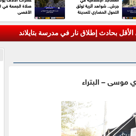
جرش.. شواهد أثرية توثق
صلاة الجمعة في ا
التحول الحضاري للمدينة
الأقصى
 موسى – البتراء