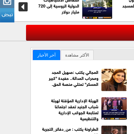
لمسجد
الدولية الروسية إلى 720
مليار دولار
عاجل| ترا
‹
الأكثر مشاهدة
آخر الأخبار
المجالي يكتب :صهيل المجد
ومحراب العدالة.. حفيدة "كبير
العسكر" تعتلي منصة الحق.
الهيئة الإدارية المؤقتة لهيئة
شباب الجنيد تعقد اجتماعًا
لمتابعة الجوانب الإدارية
والتنظيمية
الطراونة يكتب : من_دفاتر_التجربة