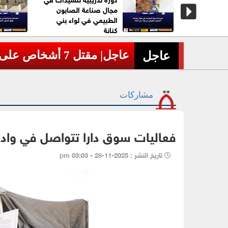
 دفاع
مجال صناعة الصابون
الطبيعي في لواء بني
كنانة
عاجل| مقتل 7 أشخاص على الأقل بحادث إطلاق نار في مدرسة بتايلاند
›
عاجل
مشاركات
فعاليات سوق دارا تتواصل في وادي
تاريخ النشر : 2025-11-28 - 03:03 pm