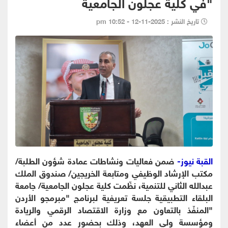
"في كلية عجلون الجامعية
تاريخ النشر : 2025-11-12 - 10:52 pm
القبة نيوز-
ضمن فعاليات ونشاطات عمادة شؤون الطلبة/
مكتب الإرشاد الوظيفي ومتابعة الخريجين/ صندوق الملك
عبدالله الثاني للتنمية، نظّمت كلية عجلون الجامعية/ جامعة
البلقاء التطبيقية جلسة تعريفية لبرنامج "مبرمجو الأردن
"المنفّذ بالتعاون مع وزارة الاقتصاد الرقمي والريادة
ومؤسسة ولي العهد، وذلك بحضور عدد من أعضاء