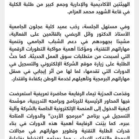
الهيئتين الأكاديمية والإدارية وجمع كبير من طلبة الكلية
في قاعة الشهيد محمد العزام.
وفي مستهل الجلسة، رحّب عميد كلية عجلون الجامعية
الأستاذ الدكتور وائل الربضي بالقائمين على الفعالية،
مشيدًا بجهودهم في دعم الشباب الجامعي وتنمية
مهاراتهم التقنية، ومؤكدًا أهمية مواكبة التطورات الرقمية
التي أصبحت من متطلبات سوق العمل الحديثة. كما حثّ
الطلبة على زيارة موقع الشركة الإلكتروني والتسجيل في
الدورات التي تقدمها، لما لها من أثر إيجابي في صقل
مهاراتهم البرمجية وتأهيلهم لخدمة الوطن بكفاءة واقتدار.
وقدّمت المدرّبة تيماء الرفايعة محاضرة تعريفية استعرضت
فيها المحاور الرئيسية للبرنامج وبرامجه التدريبية، موضّحة
كيفية الدخول إلى المنصة الإلكترونية الخاصة بالشركة وآلية
التسجيل في برنامج "مبرمجو الأردن" والدورات المتاحة
عبره. كما بيّنت الرفايعة أهمية هذه الدورات في بناء
قدرات الطلبة التقنية وتطوير مهاراتهم في مجالات
البرمجة والتفكير الإبداعي، مما يهيئهم للانخراط بفاعلية