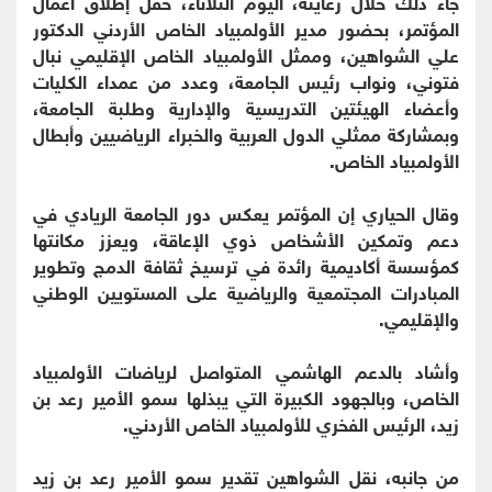
جاء ذلك خلال رعايته، اليوم الثلاثاء، حفل إطلاق أعمال
المؤتمر، بحضور مدير الأولمبياد الخاص الأردني الدكتور
علي الشواهين، وممثل الأولمبياد الخاص الإقليمي نبال
فتوني، ونواب رئيس الجامعة، وعدد من عمداء الكليات
وأعضاء الهيئتين التدريسية والإدارية وطلبة الجامعة،
وبمشاركة ممثلي الدول العربية والخبراء الرياضيين وأبطال
الأولمبياد الخاص.
وقال الحياري إن المؤتمر يعكس دور الجامعة الريادي في
دعم وتمكين الأشخاص ذوي الإعاقة، ويعزز مكانتها
كمؤسسة أكاديمية رائدة في ترسيخ ثقافة الدمج وتطوير
المبادرات المجتمعية والرياضية على المستويين الوطني
والإقليمي.
وأشاد بالدعم الهاشمي المتواصل لرياضات الأولمبياد
الخاص، وبالجهود الكبيرة التي يبذلها سمو الأمير رعد بن
زيد، الرئيس الفخري للأولمبياد الخاص الأردني.
من جانبه، نقل الشواهين تقدير سمو الأمير رعد بن زيد