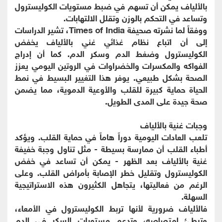
بالألياف يمكن أن تسهم في ضبط مستويات الكوليسترول
وتساعد في التحكم بالوزن وتقلل الالتهابات.
ووفقاً لما نشرته صحيفة Times of India، تشير الدراسات
إلى أن اتباع نظام غذائي غني بالألياف يخفض
الكوليسترول وضغط الدم وسكر الدم. كما أن إدراج
الفواكه والمكسرات والخضراوات في الروتين اليومي يعزز
الصحة بشكل طبيعي. يوفر هذا التغيير البسيط في نمط
الحياة حماية كبيرة للقلب والأوعية الدموية، مما يضمن
صحة جيدة على المدى الطويل.
وجبات غنية بالألياف
تلعب العادات اليومية دوراً هاماً في حماية القلب. ويؤكد
أطباء القلب أن ممارسة بسيطة - مثل تناول وجبة خفيفة
غنية بالألياف بعد الظهر - يمكن أن تساعد في خفض
الكوليسترول وتقليل خطر الإصابة بأمراض القلب. وعلى
الرغم من فعاليتها، يتجاهل الكثيرون هذه الاستراتيجية
السهلة.
فالألياف ضرورية لأنها تربط الكوليسترول في الأمعاء،
وتبطئ امتصاصه، وتدعم مستويات السكر في الدم