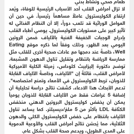
طعام صحي ونشاط بدني
لا تزال أمراض القلب أحد الأسباب الرئيسية للوفاة، ويُعد
ارتفاع الكوليسترول عاملاً مساهماً رئيسياً. في حين أن
العوامل الوراثية قد تلعب دوراً، إلا أن النظام الغذائي له
تأثير كبير على مستويات الكوليسترول. يوصي أطباء القلب
بإدراج الوجبات الخفيفة الغنية بالألياف ضمن الروتين
اليومي بعد الظهر، وذلك وفقاً لما ذكره موقع Eating
Well، خاصةً عند دمجها مع عادات صحية أخرى للقلب مثل
ممارسة الرياضة بانتظام وتقليل تناول الدهون المشبعة.
توضح دكتورة إليزابيث كلوداس، زميلة الكلية الأميركية
لأمراض القلب، قائلةً إن "الألياف، وخاصةً الألياف القابلة
للذوبان، تربط الكوليسترول في الأمعاء وتمنع امتصاصه".
تدعم الأبحاث هذا الادعاء. كشفت نتائج دراسة تحليلية أن
إضافة 5 غرامات فقط من الألياف القابلة للذوبان يومياً
يمكن أن يخفض كوليسترول البروتين الدهني منخفض
الكثافة LDL بأكثر من 5 ملغ/ديسيلتر. كما يساعد تناول
الألياف بانتظام على خفض الكوليسترول الكلي والدهون
الثلاثية، مما يُحسّن نتائج أمراض القلب والأوعية الدموية
على المدى الطويل، ويدعم صحة القلب بشكل عام.