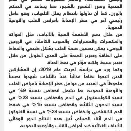
الصحية وتعزز الشعور بالشبع، مما يساعد في التحكم
بالوزن. كما أن تناولها بانتظام يقلل الالتهاب، وهو عامل
رئيسي آخر في خطر الإصابة بأمراض القلب والأوعية
الدموية.
من خلال دمج الأطعمة الغنية بالألياف، مثل الفواكه
والمكسرات والخضراوات والحبوب الكاملة، في الروتين
اليومي، يمكن تحسين صحة القلب بشكل طبيعي والحفاظ
على الطاقة وتعزيز الصحة على المدى الطويل من خلال
تغيير بسيط ولكنه مؤثر في نمط الحياة.
وكما ورد في دراسة، أجريت عام 2019، إن المشاركين
الذين اتبعوا نظاماً غذائياً غنياً بالألياف شهدوا تحسناً
ملحوظاً في العديد من عوامل خطر الإصابة بأمراض القلب
والأوعية الدموية، بما يشمل انخفاض بنسبة 9% في
نسبة الكوليسترول في الدم وانخفاض بنسبة 23% في
نسبة الدهون الثلاثية وانخفاض بنسبة 15% في ضغط
الدم الانقباضي وانخفاض بنسبة 28% في نسبة الغلوكوز
في الدم أثناء الصيام. تُبرز هذه النتائج الدور الوقائي
للألياف الغذائية ضد أمراض القلب والأوعية الدموية.