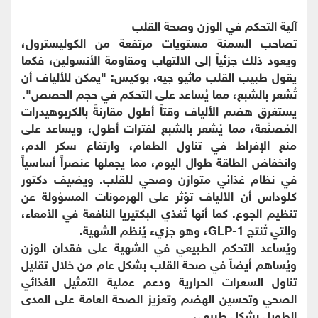
آلية التحكم في الوزن وصحة القلب
تصاحب السمنة مستويات مرتفعة من الكوليسترول،
ويعود ذلك جزئياً إلى الالتهاب ومقاومة الأنسولين، فكما
يقول طبيب القلب ماثيو جيه. بوكيس: "يمكن للألياف أن
تُشعر بالشبع، مما يُساعد على التحكم في حجم الحصص".
يستغرق هضم الألياف وقتاً أطول مقارنةً بالكربوهيدرات
المُصنّعة، مما يُشعر بالشبع لفترات أطول، ويساعد على
منع الإفراط في تناول الطعام، وارتفاع سكر الدم،
وانخفاض الطاقة طوال اليوم، مما يجعلها عنصراً أساسياً
في نظام غذائي متوازن وصحي للقلب. ويضيف دكتور
كلوداس أن الألياف تؤثر على الهرمونات المسؤولة عن
تنظيم الجوع. كما أنها تُغذي البكتيريا النافعة في الأمعاء،
والتي تُنتج GLP-1، وهو جزيء يُنظم الشهية.
ويُساعد التحكم الطبيعي في الشهية على فقدان الوزن
ويُساهم أيضاً في صحة القلب بشكل عام من خلال تقليل
تناول السعرات الحرارية ودعم عملية التمثيل الغذائي
الصحي وتحسين الهضم وتعزيز الصحة العامة على المدى
الطويل بشكل طبيعي.