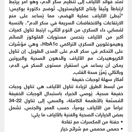
تمتد فوائد الألياف إلى تنظيم سكر الدم، وهو أمر يرتبط
ارتباطاً وثيقاً بإنتاج الكوليسترول. تُوضح دكتورة بوكيس:
"تُبطئ الألياف عملية الهضم، مما يُساعد على منع
الارتفاعات والانخفاضات السريعة في سكر الدم". بالنسبة
لمُصابي داء السكري من النوع الثاني، ارتبط تناول كميات
أكبر من الألياف بتحسن مستويات الغلوكوز الصائم
وهيموغلوبين السكري التراكمي HbA1c، وهي مؤشرات
على التحكم في سكر الدم على المدى الطويل. إن تناول
الكربوهيدرات مع الألياف والدهون الصحية والبروتين
يمكن أن يساعد في استقرار مستوى السكر في الدم،
وبالتالي يُعزّز صحة القلب.
أفكار سهلة لوجبات خفيفة
من أبسط الطرق لزيادة تناول الألياف هي تناول وجبات
خفيفة صحية. يُوصي الخبراء باستبدال الوجبات الخفيفة
المُصنّعة بالأطعمة الكاملة، والسعي إلى تناول 22-34
غراماً من الألياف يومياً، حسب العمر والجنس. تشمل
بعض الخيارات الصحية والغنية بالألياف ما يلي:
• حفنة من المكسرات مع تفاحة
• حمص محمص مع شرائح خيار