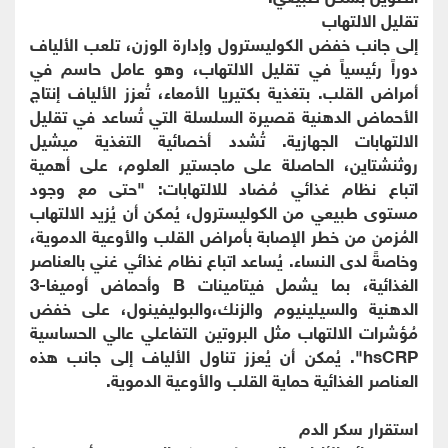
تقليل الالتهاب
إلى جانب خفض الكوليسترول وإدارة الوزن، تلعب الألياف
دوراً رئيسياً في تقليل الالتهاب، وهو عامل حاسم في
أمراض القلب. بتغذية بكتيريا الأمعاء، تُعزز الألياف إنتاج
الأحماض الدهنية قصيرة السلسلة التي تُساعد في تقليل
الالتهابات الجهازية. تُشدد أخصائية التغذية ميشيل
روثنشتاين، الحاصلة على ماجستير العلوم، على أهمية
اتباع نظام غذائي مُضاد للالتهابات: "حتى مع وجود
مستوى طبيعي من الكوليسترول، يُمكن أن يُزيد الالتهاب
المُزمن من خطر الإصابة بأمراض القلب والأوعية الدموية،
وخاصةً لدى النساء. يُساعد اتباع نظام غذائي غني بالعناصر
الغذائية، بما يشمل فيتامينات B وأحماض أوميغا-3
الدهنية والسيلينيوم والزنك،والبوليفينول، على خفض
مُؤشرات الالتهاب مثل البروتين التفاعلي عالي الحساسية
hsCRP". يُمكن أن يُعزز تناول الألياف إلى جانب هذه
العناصر الغذائية حماية القلب والأوعية الدموية.
استقرار سكر الدم