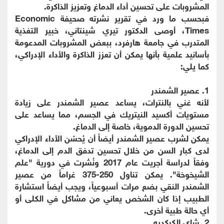
المشروبات على تحسين أداء الدماغ وتعزيز الذاكرة.
فبحسب ما ورد في تقرير نشرته صحيفة Economic
Times، أوصى الدكتور تيري شينتاني، خبير التغذية
المتدرب في جامعة هارفرد، ببعض المشروبات المدعومة
بأسانيد علمية بأنها يمكن أن تعزز الذاكرة والأداء الإدراكي،
كما يلي:
1. عصير الشمندر
لأنه غني بالنترات، يساعد عصير الشمندر على زيادة
مستويات أكسيد النيتريك في الجسم، مما يساعد على
تحسين الدورة الدموية، خاصة إلى الدماغ.
يمكن لشرب عصير الشمندر أيضاً أن يُحسّن الأداء الإدراكي
لدى كبار السن من خلال تحسين تدفق الدم إلى الدماغ،
وفقاً لدراسة أجريت عام 2017 ونُشرت في دورية "علم
الشيخوخة". يمكن تناول 250-375 غراماً من عصير
الشمندر النقي بضع مرات أسبوعياً، ويجب أيضاً استشارة
الطبيب إذا كان الشخص يعاني من مشاكل في الكلى أو
أي حالة طبية أخرى.
2. شاي الكركديه