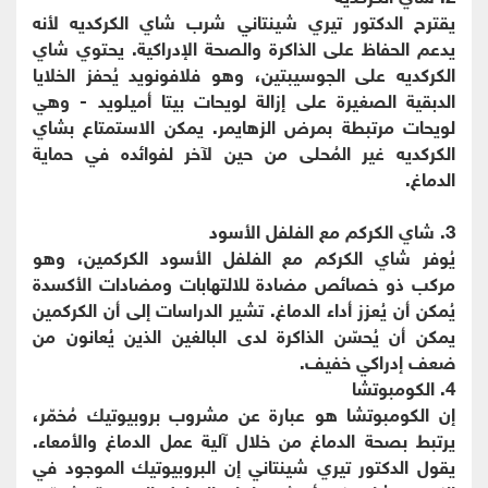
يقترح الدكتور تيري شينتاني شرب شاي الكركديه لأنه
يدعم الحفاظ على الذاكرة والصحة الإدراكية. يحتوي شاي
الكركديه على الجوسيبتين، وهو فلافونويد يُحفز الخلايا
الدبقية الصغيرة على إزالة لويحات بيتا أميلويد - وهي
لويحات مرتبطة بمرض الزهايمر. يمكن الاستمتاع بشاي
الكركديه غير المُحلى من حين لآخر لفوائده في حماية
الدماغ.
3. شاي الكركم مع الفلفل الأسود
يُوفر شاي الكركم مع الفلفل الأسود الكركمين، وهو
مركب ذو خصائص مضادة للالتهابات ومضادات الأكسدة
يُمكن أن يُعزز أداء الدماغ. تشير الدراسات إلى أن الكركمين
يمكن أن يُحسّن الذاكرة لدى البالغين الذين يُعانون من
ضعف إدراكي خفيف.
4. الكومبوتشا
إن الكومبوتشا هو عبارة عن مشروب بروبيوتيك مُخمّر،
يرتبط بصحة الدماغ من خلال آلية عمل الدماغ والأمعاء.
يقول الدكتور تيري شينتاني إن البروبيوتيك الموجود في