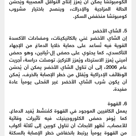
الكومبوتشا يمكن أن يُعزز إنتاج النواقل العصبية ويُحسّن
الحالة المزاجية والإدراك، وينصح باختيار مشروب
كومبوتشا منخفض السكر.
5. الشاي الأخضر
إن الشاي الأخضر غني بالكاتيكينات، ومضادات الأكسدة
القوية فيه تُساعد على حماية خلايا الدماغ من الإجهاد
التأكسدي. كما يحتوي على حمض إل-ثيانين، وهو حمض
أميني يُعزز الاسترخاء ويُعزز التركيز. توصلت دراسة، أُجريت
عام 2006، إلى أن تناول الشاي الأخضر يمكن أن يُحسّن
الوظائف الإدراكية ويُقلل من خطر الإصابة بالخرف. يُمكن
أن يكون شرب الشاي الأخضر غير المُحلى يومياً عادة
مفيدة.
6. القهوة
يعمل الكافيين الموجود في القهوة كمُنشّط يُفيد الدماغ.
كما يُوفر حمض الكلوروجينيك فيه تأثيرات وقائية
للأعصاب. تُظهر الأبحاث أن تناول كوبين إلى ثلاثة أكواب
من القهوة يومياً يرتبط بانخفاض خطر الإصابة بالسكتة