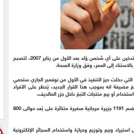
بدأت جزر المالديف اليوم تطبيق حظر التدخين على أي شخص وُلد بعد الأول من يناير 2007، لتصبح
 بالاستناد إلى العمر، وفق وزارة الصحة.
لتي دخلت حيز التنفيذ في الأول من نوفمبر الجاري ستحمي
مضيفة انه بموجب هذا القرار الجديد، يُحظر على الأفراد
ويُطبق هذا الإجراء أيضا على زوار هذه الدولة التي تضم 1191 جزيرة مرجانية صغيرة متناثرة على بُعد حوالى 800
ستيراد وبيع وتوزيع وحيازة واستخدام السجائر الإلكترونية