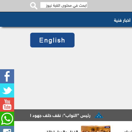
أخبار فنية
رئيس "النواب": نقف خلف جهود الملك الهادفة لبلورة موق
عيان
الغذاء والدواء تطلق