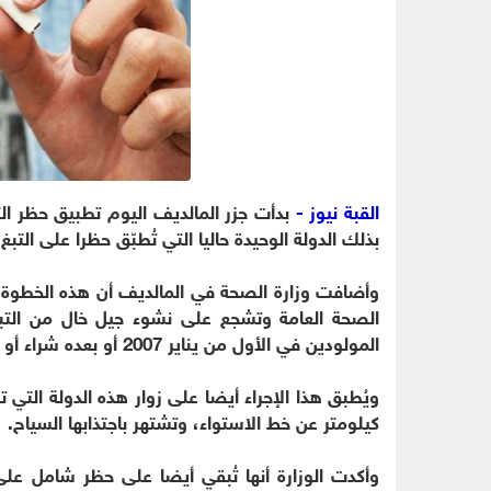
القبة نيوز -
بذلك الدولة الوحيدة حاليا التي تُطبّق حظرا على التبغ
وأضافت وزارة الصحة في المالديف أن هذه الخطوة ا
الصحة العامة وتشجع على نشوء جيل خال من التبغ 
المولودين في الأول من يناير 2007 أو بعده شراء أو استخدام أو بيع منتجات التبغ داخل جزر المالديف.
كيلومتر عن خط الاستواء، وتشتهر باجتذابها السياح.
وأكدت الوزارة أنها تُبقي أيضا على حظر شامل على ا