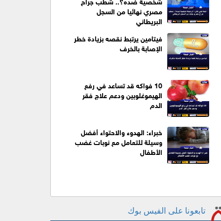
شخصية ضده؟.. شطب جراح
مصري نهائيا من السجل
البريطاني
فيتامين يرتبط نقصه بزيادة خطر
الإصابة بالخرف
10 فواكه قد تساعد في رفع
الهيموغلوبين ودعم علاج فقر
الدم
خبراء: الهدوء والاحتواء أفضل
وسيلة للتعامل مع نوبات غضب
الأطفال
تابعونا على الفيس بوك