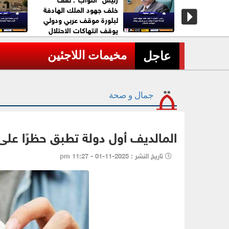
خلف جهود الملك الهادفة
لبلورة موقف عربي ودولي
يوقف انتهاكات الاحتلال
لاجئين
عاجل| وزارة الدفاع الروسية تعلن إسقاط 605 مسيّ
›
عاجل
جمال و صحة
المالديف أول دولة تطبق حظرًا على ا
تاريخ النشر : 2025-11-01 - 11:27 pm