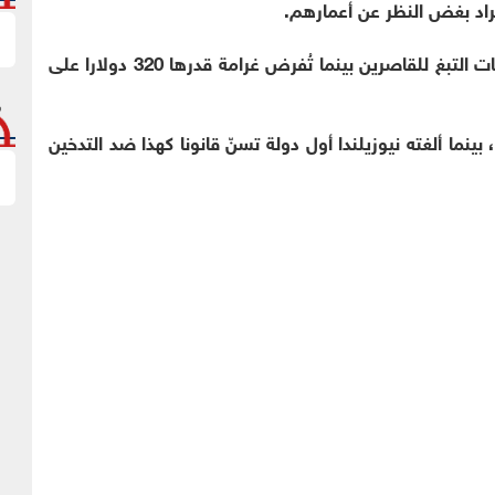
راد بغض النظر عن أعمارهم.
ويُعاقب بغرامة قدرها 3200 دولار كلّ من يبيع منتجات التبغ للقاصرين بينما تُفرض غرامة قدرها 320 دولارا على
بينما ألغته نيوزيلندا أول دولة تسنّ قانونا كهذا ضد التدخين