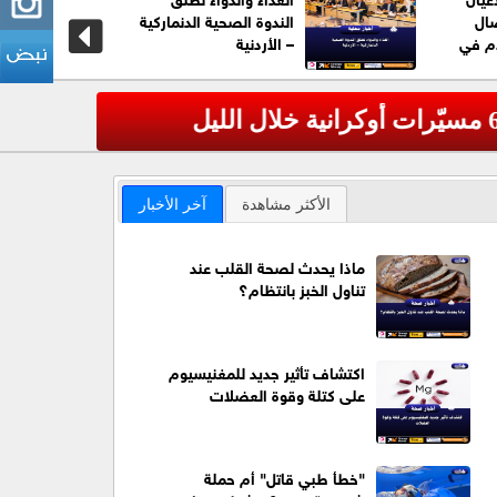
صال
الندوة الصحية الدنماركية
ام في
– الأردنية
عاجل| الج
‹
الأكثر مشاهدة
آخر الأخبار
ماذا يحدث لصحة القلب عند
تناول الخبز بانتظام؟
اكتشاف تأثير جديد للمغنيسيوم
على كتلة وقوة العضلات
"خطأ طبي قاتل" أم حملة