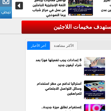
اللغة الإنجليزية للباحثين
ين عدن
عن عمل في مركز شباب
برما النموذجي
يستهدف مخيمات اللاجئين
عاجل| وزارة الدف
‹
الأكثر مشاهدة
آخر الأخبار
5 إعدادات يجب تفعيلها فورًا بعد
شراء آيفون جديد
أستراليا تدافع عن حظر استخدام
وسائل التواصل الاجتماعي
للمراهقين
إنستغرام تطلق ميزة جديدة..