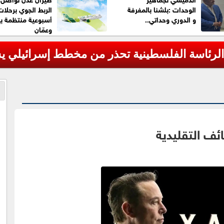
الوحدات :بلشنا بالمغرفة
الربط الجوي برحلات
و الدوري وحداتي..
أسبوعية منتظمة ب
وعمّان
 الرئاسة الفلسطينية تحذر من مخطط إسرائيلي 
ئف التقليدية