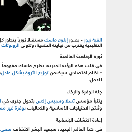
القبة نيوز
- يصور
إيلون ماسك
مستقبلاً ثورياً يتجاوز 
التقليدية يقترب من نهايته الحتمية، وتتولى
الروبوتات 
ثورة الرفاهية العالمية
في قلب هذه الرؤية الجذرية، يطرح ماسك مفهوماً جد
- نظام اقتصادي سيضمن
توزيع الثروة بشكل عادل
،
للعمل.
جنة الوفرة والرخاء
يتنبأ مؤسس
تسلا وسبيس إكس
بتحول جذري في
ا
وتُنتج الاحتياجات الأساسية والكماليات
بوفرة غير مس
إعادة اكتشاف الإنسانية
في هذا العالم الجديد، سيعيد البشر اكتشاف
معنى ا