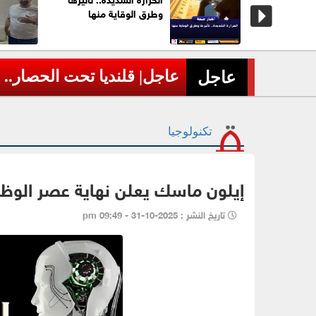
رة
وطرق الوقاية منها
داً بمشاركة
عاجل| قلنديا تحت الحصار..
›
عاجل
تكنولوجيا
إيلون ماسك يعلن نهاية عصر الوظا
تاريخ النشر : 2025-10-31 - 09:49 pm