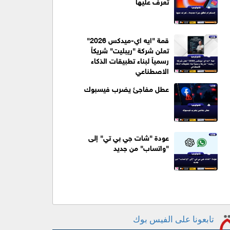
تعرف عليها
قمة "ايه اي-ميدكس 2026"
تعلن شركة "ريبليت" شريكاً
رسمياً لبناء تطبيقات الذكاء
الاصطناعي
عطل مفاجئ يضرب فيسبوك
عودة "شات جي بي تي" إلى
"واتساب" من جديد
تابعونا على الفيس بوك