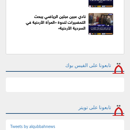
نادي عبين عبلين الرياضي يبحث
التحضيرات لندوة «المرأة الأردنية في
السردية الأردنية»
تابعونا على الفيس بوك
تابعونا على تويتر
Tweets by alqubbahnews