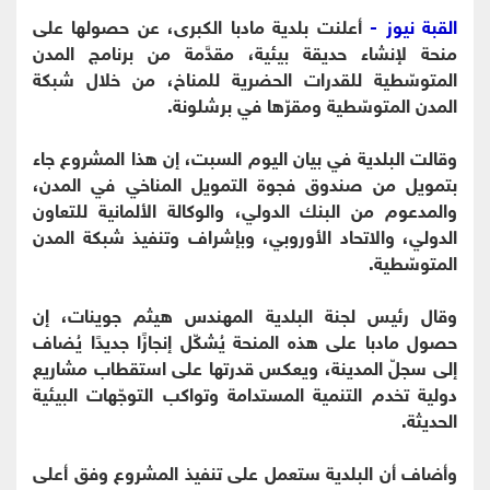
القبة نيوز -
أعلنت بلدية مادبا الكبرى، عن حصولها على
منحة لإنشاء حديقة بيئية، مقدَّمة من برنامج المدن
المتوسّطية للقدرات الحضرية للمناخ، من خلال شبكة
المدن المتوسّطية ومقرّها في برشلونة.
وقالت البلدية في بيان اليوم السبت، إن هذا المشروع جاء
بتمويل من صندوق فجوة التمويل المناخي في المدن،
والمدعوم من البنك الدولي، والوكالة الألمانية للتعاون
الدولي، والاتحاد الأوروبي، وبإشراف وتنفيذ شبكة المدن
المتوسّطية.
وقال رئيس لجنة البلدية المهندس هيثم جوينات، إن
حصول مادبا على هذه المنحة يُشكّل إنجازًا جديدًا يُضاف
إلى سجلّ المدينة، ويعكس قدرتها على استقطاب مشاريع
دولية تخدم التنمية المستدامة وتواكب التوجّهات البيئية
الحديثة.
وأضاف أن البلدية ستعمل على تنفيذ المشروع وفق أعلى