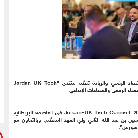
برعاية سمو ولي العهد.. وزارة الاقتصاد الرقمي والريادة تنظّم منتدى "Jordan–UK Tech
نظّمت وزارة الاقتصاد الرقمي والريادة منتدى Jordan–UK Tech Connect 2025 في العاصمة البريطانية
ن بن عبد الله الثاني ولي العهد المعظّم، وبالتعاون مع
ن سورس”.