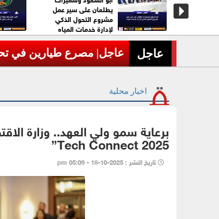
ات وضبط
يطلعان على سير عمل
زين منذ
مشروع التحول الذكي
لإدارة خدمات المياه
عاجل| مصرع طيارين في تحطم 
›
عاجل
اخبار محلية
Tech Connect 2025”
تاريخ النشر : 2025-10-18 - 05:09 pm