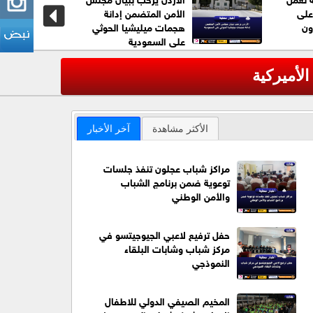
على
الأمن المتضمن إدانة
ون
هجمات ميليشيا الحوثي
على السعودية
لأميركية
عاجل| الأم
‹
الأكثر مشاهدة
آخر الأخبار
مراكز شباب عجلون تنفذ جلسات
توعوية ضمن برنامج الشباب
والأمن الوطني
حفل ترفيع لاعبي الجيوجيتسو في
مركز شباب وشابات البلقاء
النموذجي
المخيم الصيفي الدولي للاطفال