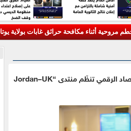
أمنية شاملة بالتزامن مع
على إصلاح اعتداء 
إعلان نتائج الثانوية العامة
منظومة الديسي د
وقف الضخ
مروحية أثناء مكافحة حرائق غابات بولاية يوتا ا
برعاية سمو ولي العهد.. وزارة الاقتصاد الرقمي تنظّم منتدى “Jordan–UK