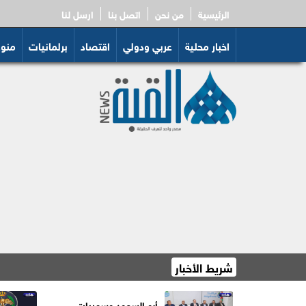
الرئيسية
من نحن
اتصل بنا
ارسل لنا
اخبار محلية
عربي ودولي
اقتصاد
برلمانيات
منو
شريط الأخبار
السعايدة: إغلاق 12
أبو السعود وسميرات