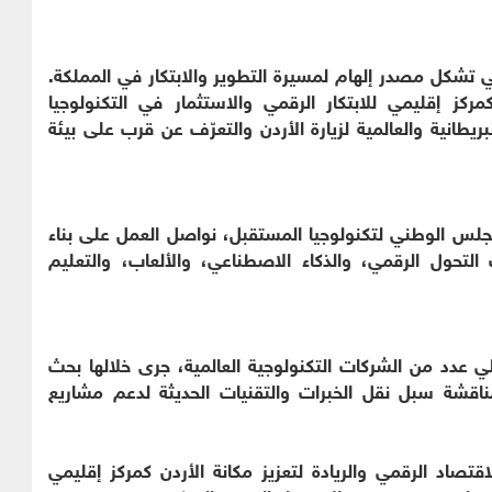
ي تشكل مصدر إلهام لمسيرة التطوير والابتكار في المملكة.
ركز إقليمي للابتكار الرقمي والاستثمار في التكنولوجيا
ريطانية والعالمية لزيارة الأردن والتعرّف عن قرب على بيئة
ه من خلال برنامج Jordan Source والمجلس الوطني لتكنولوجيا المستقبل، نواصل العمل على بناء
التحول الرقمي، والذكاء الاصطناعي، والألعاب، والتعليم
 عدد من الشركات التكنولوجية العالمية، جرى خلالها بحث
اقشة سبل نقل الخبرات والتقنيات الحديثة لدعم مشاريع
تصاد الرقمي والريادة لتعزيز مكانة الأردن كمركز إقليمي