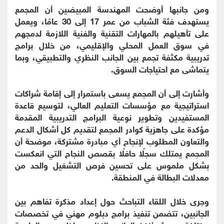
ومن جانبها أوضحت المهندسة المبيضين أن المجمع
يستهدف فئة الشباب من عمر 17 إلى 30 عامًا، ويعمل
على تأهيلهم بالمهارات التقنية والفنية اللازمة لدمجهم
في سوق العمل المحلي والإقليمي، من خلال برامج
تدريبية مكثفة تجمع بين الجانب النظري والتطبيقي، وبما
يتماشى مع احتياجات السوق.
وأشارت إلى أن المجمع يسعى باستمرار إلى إقامة شراكات
استراتيجية مع مؤسسات التعليم العالي، لتوسيع قاعدة
المستفيدين وتطوير نوعية البرامج التدريبية المقدمة
مؤكدة على جاهزية كوادر المجمع لتقديم كل أشكال الدعم
والتعاون المطلوب لإنجاح أي مبادرة مشتركة، موضحة أن
المجمع يمتلك سجلًا حافلًا بقصص النجاح التي انعكست
بشكل ملموس على تحسين فرص التشغيل والحد من
معدلات البطالة في المنطقة.
وجرى خلال اللقاء التباحث حول إعداد مذكرة تفاهم بين
الجانبين، تتضمن تنفيذ برامج دبلوم مهني في تخصصات