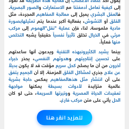
إلى
كيفية تعامل
أدمغتنا
مع
الاستعارات
و
الصور البصرية
.
ف
العقل البشري
يميل إلى
معالجة المفاهيم
المجردة، مثل
القلق
أو
التشوش
، بفعالية أكبر عندما يتم
تمثيلها
بصورة
مادية
ملموسة. لذا، فإن
عملية "نقل"
الهموم
إلى
مركب
مرئي
في
الخيال
تخلق
تأثيراً نفسياً
حقيقياً يشبه
التخلص
منها
فعلياً.
بينما
يشيد الكثيرون
بهذه التقنية
ويدعون أنها ساعدتهم
على
تحسين إنتاجيتهم
و
هدوئهم النفسي
، يحذر
خبراء
آخرون
من أن ما يصلح
كحل سريع
مؤقت قد لا يكون
بديلاً
عن علاج
جذري
لمشاكل القلق
المزمنة. إلا أن
الجميع يتفق
على أن
انتشار مثل هذه
المفاهيم
يعكس
حاجة بشرية
عالمية متزايدة
لأدوات بسيطة
يمكنها
مواجهة
تعقيدات
الحياة العصرية
و
وتيرتها السريعة
، حتى لو كان
الحل
يأتي على متن
مركب فارغ
.
للمزيد انقر هنا