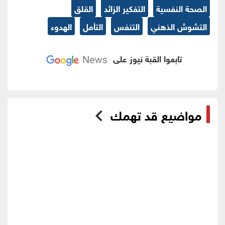
الصحة النفسية
التفكير الزائد
القلق
التشوش الذهني
التنفس
التأمل
الهدوء
تابعوا القبة نيوز على
مواضيع قد تهمك