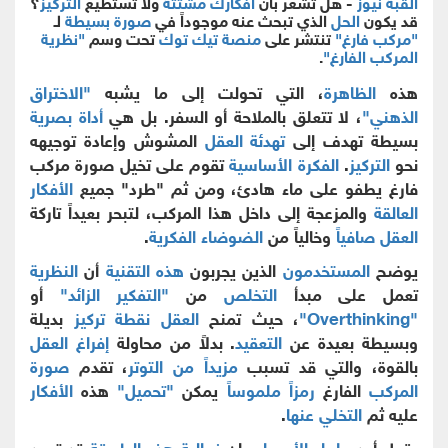
القبة نيوز
- هل تشعر بأن
أفكارك مشتتة
ولا تستطيع
التركيز
؟
قد يكون
الحل
الذي تبحث عنه موجوداً في
صورة بسيطة
لـ
"مركب فارغ"
تنتشر على
منصة تيك توك
تحت وسم
"نظرية
المركب الفارغ"
.
هذه
الظاهرة
، التي تحولت إلى ما يشبه
"الاختراق
الذهني"
، لا تتعلق بالملاحة أو السفر. بل هي
أداة بصرية
بسيطة تهدف إلى
تهدئة العقل
المشوش وإعادة توجيهه
نحو
التركيز
.
الفكرة الأساسية
تقوم على تخيل صورة مركب
فارغ يطفو على ماء هادئ، ومن ثم "طرد" جميع
الأفكار
العالقة
والمزعجة إلى داخل هذا المركب، لتبحر بعيداً تاركة
العقل صافياً
وخالياً من
الضوضاء الفكرية
.
يوضح
المستخدمون
الذين يجربون
هذه التقنية
أن
النظرية
تعمل على مبدأ
التخلص
من
"التفكير الزائد"
أو
"Overthinking"
، حيث تمنح
العقل
نقطة تركيز
بديلة
وبسيطة بعيدة عن
التعقيد
. بدلاً من محاولة
إفراغ العقل
بالقوة، والتي قد تسبب
مزيداً من التوتر
، تقدم
صورة
المركب
الفارغ
رمزاً ملموساً
يمكن
"تحميل"
هذه
الأفكار
عليه ثم
التخلي عنها
.
يقول أحد
علماء الأعصاب
إن
فعالية هذه الطريقة
قد تعود