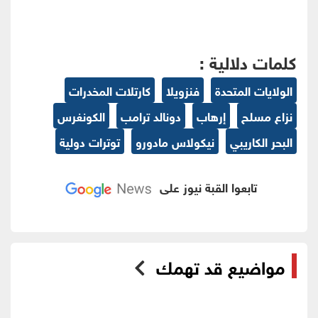
كلمات دلالية :
الولايات المتحدة
فنزويلا
كارتلات المخدرات
نزاع مسلح
إرهاب
دونالد ترامب
الكونغرس
البحر الكاريبي
نيكولاس مادورو
توترات دولية
تابعوا القبة نيوز على
مواضيع قد تهمك