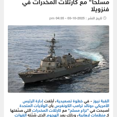
مسلحاً" مع كارتلات المخدرات في
فنزويلا
تاريخ النشر : 2025-10-03 - 04:35 pm
القبة نيوز
- في
خطوة تصعيدية
، أبلغت
إدارة الرئيس
الأمريكي
دونالد ترامب
الكونغرس
بأن
الولايات المتحدة
أصبحت في
"نزاع مسلح"
مع
كارتلات المخدرات
التي صنّفتها
كـ
منظمات إرهابية
، وذلك بعد
الهجوم
الذي شنّته
القوات