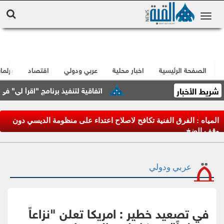
الصفحة الرئيسية
اخبار محلية
عربي ودولي
اقتصاد
برلما
شريط الأخبار
اتفاقية لتنفيذ برنامج "اقرأ لي" في العقب
المياه : الفرق الفنية تكافح لاصلاح اعتداء على منظومة الديسي دون
وقف الضخ
عربي ودولي
في تصعيد خطير : امريكا تعلن "نزاعاً