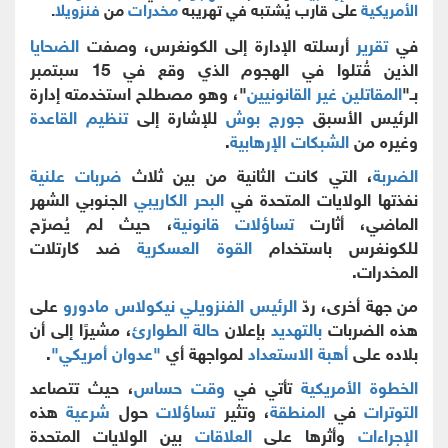
الأمريكية
على قارب يُشتبه في تهريبه
مخدرات
من
فنزويلا
.
في
تقرير
أرسلته الإدارة إلى الكونغرس، وصفت
الضحايا
الذين قُتلوا في الهجوم الذي وقع في 15 سبتمبر
بـ"
المقاتلين غير القانونيين
"، وهو مصطلح استخدمته إدارة
الرئيس الأسبق
جورج بوش
للإشارة إلى
تنظيم القاعدة
وغيره من
الشبكات الإرهابية
.
الضربة
، التي كانت الثانية من بين ثلاث
ضربات علنية
نفذتها الولايات المتحدة في
البحر الكاريبي
الجنوبي الشهر
الماضي، أثارت
تساؤلات قانونية
، حيث لم يُصرّح
للكونغرس باستخدام
القوة العسكرية
ضد كارتلات
المخدرات.
من جهة أخرى، ردّ
الرئيس الفنزويلي
نيكولاس مادورو
على
هذه الضربات
بالتهديد
بإعلان
حالة الطوارئ
، مشيرًا إلى أن
بلاده على
أهبة الاستعداد
لمواجهة أي
"عدوان أمريكي"
.
الخطوة الأمريكية
تأتي في
وقت حساس
، حيث تتصاعد
التوترات
في
المنطقة
، وتثير
تساؤلات
حول
شرعية
هذه
الإجراءات
وأثرها على
العلاقات
بين الولايات المتحدة