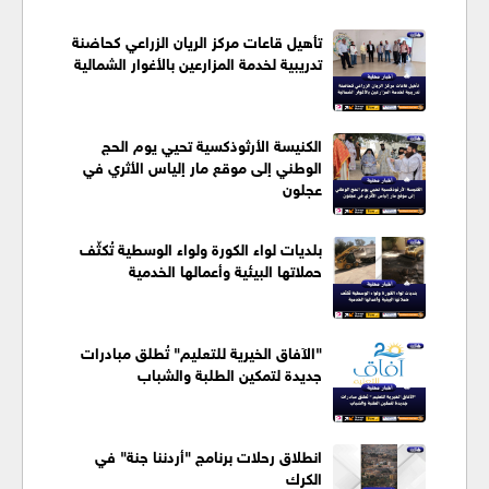
تأهيل قاعات مركز الريان الزراعي كحاضنة
تدريبية لخدمة المزارعين بالأغوار الشمالية
الكنيسة الأرثوذكسية تحيي يوم الحج
الوطني إلى موقع مار إلياس الأثري في
عجلون
بلديات لواء الكورة ولواء الوسطية تُكثّف
حملاتها البيئية وأعمالها الخدمية
"الآفاق الخيرية للتعليم" تُطلق مبادرات
جديدة لتمكين الطلبة والشباب
انطلاق رحلات برنامج "أردننا جنة" في
الكرك