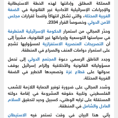
المملكة المطلق وإدانتها لهذه الخطة الاستيطانية
والإجراءات الإسرائيلية الأحادية غير القانونية في
الضفة
الغربية المحتلة
، والتي تشكل انتهاكاً واضحاً لقرارات
مجلس
الأمن الدولي
وخصوصاً القرار 2334.
وحذّر المجالي من استمرار
الحكومة الإسرائيلية المتطرفة
في سياستها التوسعية وإجراءاتها غير القانونية، مشيراً إلى
أن
التصريحات العنصرية الاستفزازية
لمسؤوليها تشجع
على استمرار دوامات العنف والصراع في المنطقة.
وجدد الناطق الرسمي دعوة
المجتمع الدولي
إلى تحمل
مسؤولياته القانونية والأخلاقية وإلزام إسرائيل بوقف
عدوانها على
قطاع غزة
وتصعيدها الخطير في الضفة
الغربية المحتلة.
وشدد المجالي على ضرورة توفير الحماية اللازمة للشعب
الفلسطيني وتلبية حقوقه المشروعة في إقامة دولته
المستقلة على ترابه الوطني، كسبيل وحيد لتحقيق
السلام
العادل والشامل
في المنطقة.
يأتي هذا البيان في وقت تستمر فيه
الاستيطان