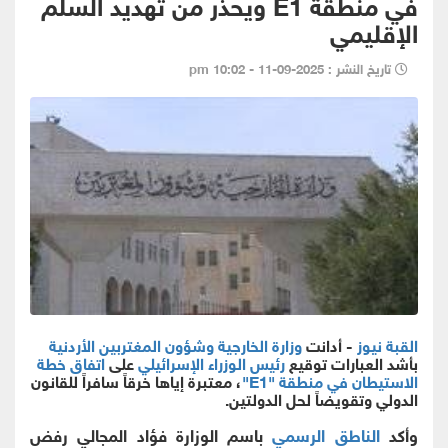
في منطقة E1 ويحذر من تهديد السلم
الإقليمي
تاريخ النشر : 2025-09-11 - 10:02 pm
القبة نيوز
- أدانت
وزارة الخارجية وشؤون المغتربين الأردنية
بأشد العبارات توقيع
رئيس الوزراء الإسرائيلي
على
اتفاق خطة
الاستيطان في منطقة "E1"
، معتبرة إياها خرقاً سافراً للقانون
الدولي وتقويضاً لحل الدولتين.
وأكد
الناطق الرسمي
باسم الوزارة فؤاد المجالي رفض