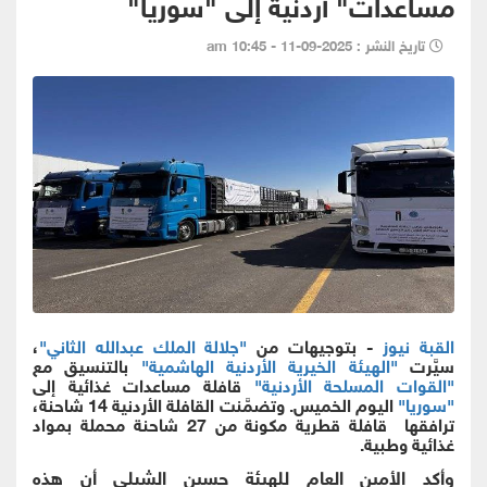
مساعدات" أردنية إلى "سوريا"
تاريخ النشر : 2025-09-11 - 10:45 am
القبة نيوز
- بتوجيهات من
"جلالة الملك عبدالله الثاني"
،
سيَّرت
"الهيئة الخيرية الأردنية الهاشمية"
بالتنسيق مع
"القوات المسلحة الأردنية"
قافلة مساعدات غذائية إلى
"سوريا"
اليوم الخميس. وتضمَّنت القافلة الأردنية 14 شاحنة،
ترافقها قافلة قطرية مكونة من 27 شاحنة محملة بمواد
غذائية وطبية.
وأكد الأمين العام للهيئة حسين الشبلي أن هذه